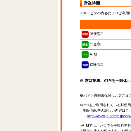
営業時間
※サービスの内容によりご利用
郵便窓口
貯金窓口
ATM
保険窓口
※ 窓口業務、ATMを一時休
※バイク自賠責保険はお客さま
○いつもご利用されている郵便
郵便局広告の詳しい内容はこち
（
https://www.jp-comm.jp/s
○ATMでは、いつでも手数料無