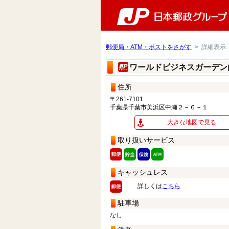
郵便局・ATM・ポストをさがす
> 詳細表示
ワールドビジネスガーデン
住所
〒261-7101
千葉県千葉市美浜区中瀬２－６－１
大きな地図で見る
取り扱いサービス
キャッシュレス
詳しくは
こちら
駐車場
なし