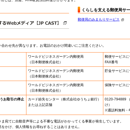
出しは、別途、ATM硬貨預払料金がかかります。
くらしを支える郵便局サ
郵便局のみまもりサービス
い合わせ先が異なります。お電話のおかけ間違いにご注意ください。
ワールドビジネスガーデン内郵便局
郵便サービスに
（日本郵便株式会社）
FAX番号
ワールドビジネスガーデン内郵便局
貯金サービスに
（日本郵便株式会社）
ワールドビジネスガーデン内郵便局
保険サービスに
（日本郵便株式会社）
うお取引の停止
カード紛失センター
（株式会社ゆうちょ銀行）
0120-7948
または上記店舗
け）
※通話料無料・
さま宛てに自動音声等による不審な電話がかかってくる事案が発生しています。
話をかけ、個人情報をお尋ねすることはありません。