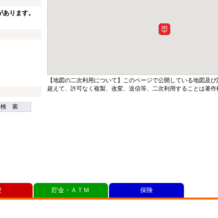
があります。
【地図の二次利用について】このページで公開している地図及び
超えて、許可なく複製、改変、送信等、二次利用することは著作
検 索
便
貯金・ＡＴＭ
保険