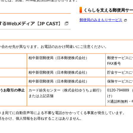
出しは、別途、ATM硬貨預払料金がかかります。
くらしを支える郵便局サ
郵便局のみまもりサービス
い合わせ先が異なります。お電話のおかけ間違いにご注意ください。
柏中新宿郵便局
（日本郵便株式会社）
郵便サービスに
FAX番号
柏中新宿郵便局
（日本郵便株式会社）
貯金サービスに
柏中新宿郵便局
（日本郵便株式会社）
保険サービスに
うお取引の停止
カード紛失センター
（株式会社ゆうちょ銀行）
0120-7948
または上記店舗
け）
※通話料無料・
さま宛てに自動音声等による不審な電話がかかってくる事案が発生しています。
話をかけ、個人情報をお尋ねすることはありません。
。