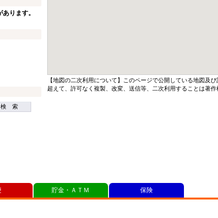
があります。
【地図の二次利用について】このページで公開している地図及び
超えて、許可なく複製、改変、送信等、二次利用することは著作
検 索
便
貯金・ＡＴＭ
保険