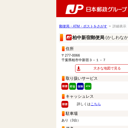
郵便局・ATM・ポストをさがす
> 詳細表示
(かしわな
柏中新宿郵便局
住所
〒277-0066
千葉県柏市中新宿３－１－７
大きな地図で見る
取り扱いサービス
キャッシュレス
詳しくは
こちら
駐車場
あり（3台）