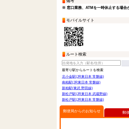
備考
※ 窓口業務、ATMを一時休止する場合
モバイルサイト
ルート検索
最寄り駅からルートを検索
北小金駅(JR東日本 常磐線)
南柏駅(JR東日本 常磐線)
新柏駅(東武 野田線)
新松戸駅(JR東日本 武蔵野線)
新松戸駅(JR東日本 常磐線)
郵便局からのお知らせ
郵