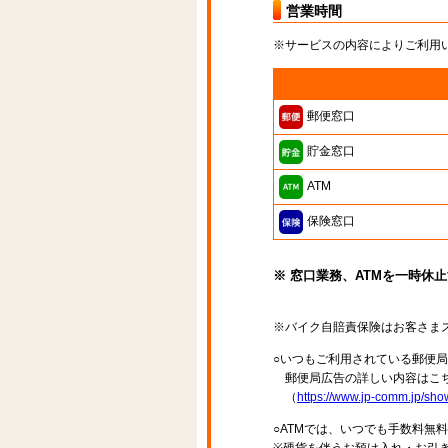
営業時間
※サービスの内容によりご利用
郵便窓口
貯金窓口
ATM
保険窓口
※ 窓口業務、ATMを一時休
※バイク自賠責保険はお客さま
○いつもご利用されている郵便
郵便局広告の詳しい内容はこち
（
https://www.jp-comm.jp/s
○ATMでは、いつでも手数料無