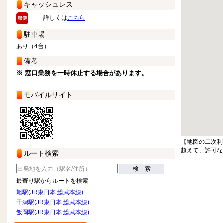
キャッシュレス
詳しくは
こちら
駐車場
あり（4台）
備考
※ 窓口業務を一時休止する場合があります。
モバイルサイト
【地図の二次利
超えて、許可な
ルート検索
検 索
最寄り駅からルートを検索
旭駅(JR東日本 総武本線)
干潟駅(JR東日本 総武本線)
飯岡駅(JR東日本 総武本線)