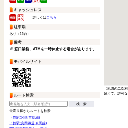
キャッシュレス
詳しくは
こちら
駐車場
あり（16台）
備考
※ 窓口業務、ATMを一時休止する場合があります。
モバイルサイト
【地図の二次利
超えて、許可な
ルート検索
検 索
最寄り駅からルートを検索
下館駅(関鉄 常総線)
下館駅(真岡鐵道 真岡線)