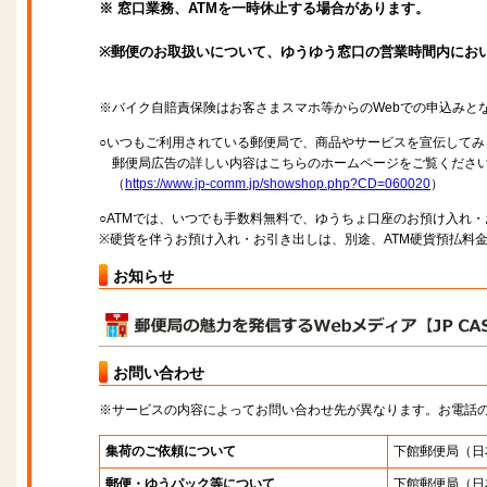
※ 窓口業務、ATMを一時休止する場合があります。
※郵便のお取扱いについて、ゆうゆう窓口の営業時間内にお
※バイク自賠責保険はお客さまスマホ等からのWebでの申込みと
○いつもご利用されている郵便局で、商品やサービスを宣伝してみ
郵便局広告の詳しい内容はこちらのホームページをご覧くださ
（
https://www.jp-comm.jp/showshop.php?CD=060020
）
○ATMでは、いつでも手数料無料で、ゆうちょ口座のお預け入れ
※硬貨を伴うお預け入れ・お引き出しは、別途、ATM硬貨預払料
お知らせ
お問い合わせ
※サービスの内容によってお問い合わせ先が異なります。お電話
集荷のご依頼について
下館郵便局
（日
郵便・ゆうパック等について
下館郵便局
（日