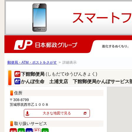
郵便局・ATM・ポストをさがす
> 詳細表示
(しもだてゆうびんきょく)
下館郵便局
かんぽ生命 土浦支店 下館郵便局かんぽサービス
住所
〒308-8799
茨城県筑西市乙１００８
大きな地図で見る
取り扱いサービス