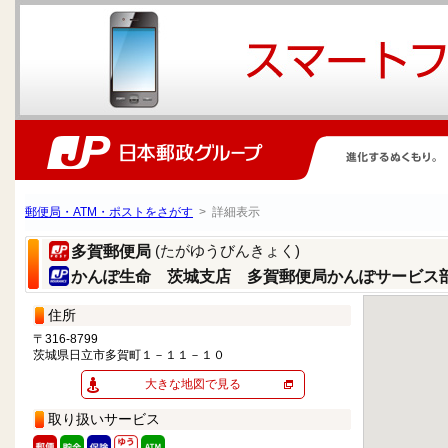
郵便局・ATM・ポストをさがす
> 詳細表示
(たがゆうびんきょく)
多賀郵便局
かんぽ生命 茨城支店 多賀郵便局かんぽサービス
住所
〒316-8799
茨城県日立市多賀町１－１１－１０
大きな地図で見る
取り扱いサービス