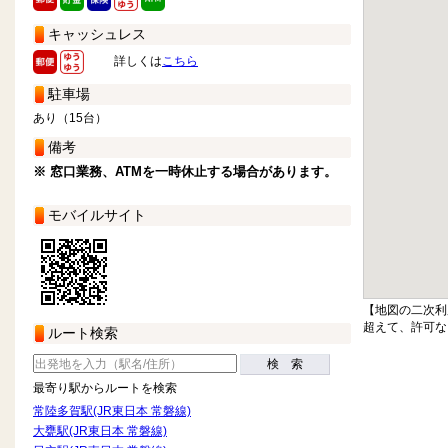
キャッシュレス
詳しくは
こちら
駐車場
あり（15台）
備考
※ 窓口業務、ATMを一時休止する場合があります。
モバイルサイト
【地図の二次利
超えて、許可な
ルート検索
検 索
最寄り駅からルートを検索
常陸多賀駅(JR東日本 常磐線)
大甕駅(JR東日本 常磐線)