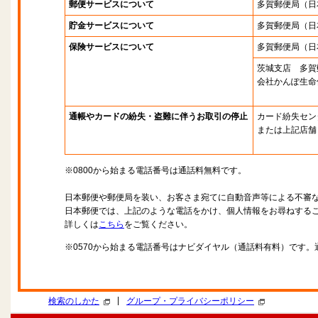
郵便サービスについて
多賀郵便局
（日
貯金サービスについて
多賀郵便局
（日
保険サービスについて
多賀郵便局
（日
茨城支店 多賀
会社かんぽ生命
通帳やカードの紛失・盗難に伴うお取引の停止
カード紛失セン
または上記店舗
※0800から始まる電話番号は通話料無料です。
日本郵便や郵便局を装い、お客さま宛てに自動音声等による不審
日本郵便では、上記のような電話をかけ、個人情報をお尋ねする
詳しくは
こちら
をご覧ください。
※0570から始まる電話番号はナビダイヤル（通話料有料）です
|
検索のしかた
グループ・プライバシーポリシー