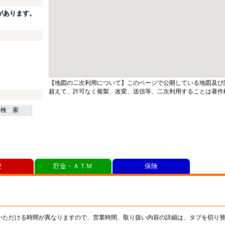
があります。
【地図の二次利用について】このページで公開している地図及び
超えて、許可なく複製、改変、送信等、二次利用することは著作
検 索
便
貯金・ＡＴＭ
保険
いただける時間が異なりますので、営業時間、取り扱い内容の詳細は、タブを切り