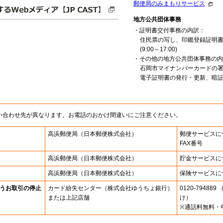
郵便局のみまもりサービス
地方公共団体事務
・証明書交付事務の内訳：
住民票の写し、印鑑登録証明
(9:00～17:00)
・その他の地方公共団体事務の内
石岡市マイナンバーカードの
電子証明書の発行・更新、暗証番号
い合わせ先が異なります。お電話のおかけ間違いにご注意ください。
高浜郵便局
（日本郵便株式会社）
郵便サービスに
FAX番号
高浜郵便局
（日本郵便株式会社）
貯金サービスに
高浜郵便局
（日本郵便株式会社）
保険サービスに
うお取引の停止
カード紛失センター
（株式会社ゆうちょ銀行）
0120-7948
または上記店舗
け）
※通話料無料・