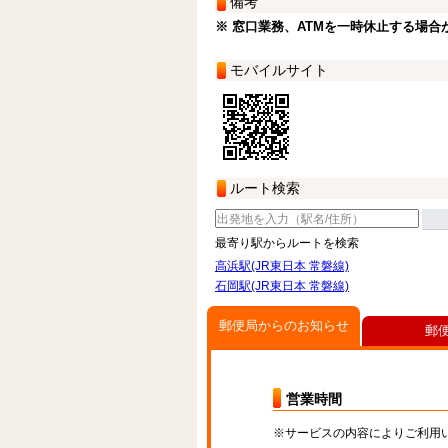
備考
※ 窓口業務、ATMを一時休止する場合
モバイルサイト
ルート検索
最寄り駅からルートを検索
高浜駅(JR東日本 常磐線)
石岡駅(JR東日本 常磐線)
郵便局からのお知らせ
郵
営業時間
※サービスの内容によりご利用