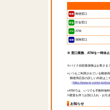
郵便窓口
貯金窓口
ATM
保険窓口
※ 窓口業務、ATMを一時休
※バイク自賠責保険はお客さま
○いつもご利用されている郵便
郵便局広告の詳しい内容はこち
（
https://www.jp-comm.jp/s
○ATMでは、いつでも手数料無
※硬貨を伴うお預け入れ・お引き
お知らせ