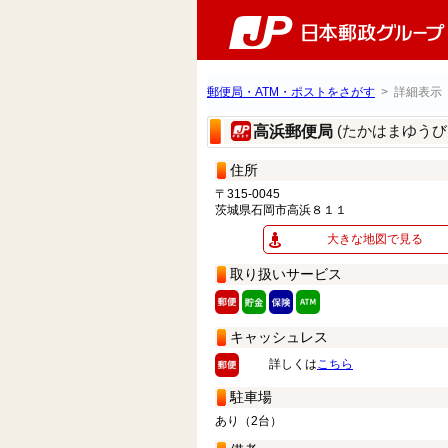
郵便局・ATM・ポストをさがす
> 詳細表示
(たかはまゆうび
高浜郵便局
住所
〒315-0045
茨城県石岡市高浜８１１
大きな地図で見る
取り扱いサービス
キャッシュレス
詳しくは
こちら
駐車場
あり（2台）