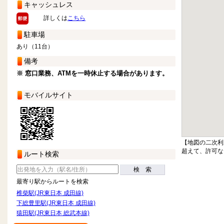
キャッシュレス
詳しくは
こちら
駐車場
あり（11台）
備考
※ 窓口業務、ATMを一時休止する場合があります。
モバイルサイト
【地図の二次利
超えて、許可な
ルート検索
検 索
最寄り駅からルートを検索
椎柴駅(JR東日本 成田線)
下総豊里駅(JR東日本 成田線)
猿田駅(JR東日本 総武本線)