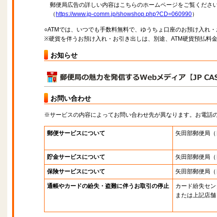
郵便局広告の詳しい内容はこちらのホームページをご覧くださ
（
https://www.jp-comm.jp/showshop.php?CD=060990
）
○ATMでは、いつでも手数料無料で、ゆうちょ口座のお預け入れ
※硬貨を伴うお預け入れ・お引き出しは、別途、ATM硬貨預払料
お知らせ
お問い合わせ
※サービスの内容によってお問い合わせ先が異なります。お電話
郵便サービスについて
矢田部郵便局
（
貯金サービスについて
矢田部郵便局
（
保険サービスについて
矢田部郵便局
（
通帳やカードの紛失・盗難に伴うお取引の停止
カード紛失セン
または上記店舗