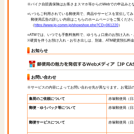
※バイク自賠責保険はお客さまスマホ等からのWebでの申込みと
○いつもご利用されている郵便局で、商品やサービスを宣伝してみ
郵便局広告の詳しい内容はこちらのホームページをご覧くださ
（
https://www.jp-comm.jp/showshop.php?CD=061220
）
○ATMでは、いつでも手数料無料で、ゆうちょ口座のお預け入れ
※硬貨を伴うお預け入れ・お引き出しは、別途、ATM硬貨預払料
お知らせ
お問い合わせ
※サービスの内容によってお問い合わせ先が異なります。お電話
集荷のご依頼について
赤塚郵便局
（日
郵便・ゆうパック等について
赤塚郵便局
（日
郵便サービスについて
赤塚郵便局
（日