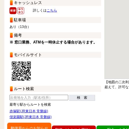
キャッシュレス
詳しくは
こちら
駐車場
あり（13台）
備考
※ 窓口業務、ATMを一時休止する場合があります。
モバイルサイト
【地図の二次利
超えて、許可な
ルート検索
検 索
最寄り駅からルートを検索
赤塚駅(JR東日本 常磐線)
偕楽園駅(JR東日本 常磐線)
郵便局からのお知らせ