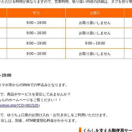
いただける時間が異なりますので、営業時間、取り扱い内容の詳細は、タブを切り
平日
土曜日
9:00～19:00
お取り扱いしません
9:00～16:00
お取り扱いしません
8:00～19:00
9:00～19:00
9:00～16:00
お取り扱いしません
9:00
スマホ等からのWebでの申込みとなります。
局で、商品やサービスを宣伝してみませんか？
らのホームページをご覧ください！！
howshop.php?CD=061520
）
料で、ゆうちょ口座のお預け入れ・お引き出しをご利用いただけます。
出しは、別途、ATM硬貨預払料金がかかります。
くらしを支える郵便局サ