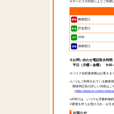
※サービスの内容によりご利用
郵便窓口
貯金窓口
ATM
保険窓口
※お問い合わせ電話取次時間
平日（月曜～金曜） 9:00～1
※バイク自賠責保険はお客さま
○いつもご利用されている郵便
郵便局広告の詳しい内容はこち
（
https://www.jp-comm.jp/s
○ATMでは、いつでも手数料無
※硬貨を伴うお預け入れ・お引き
お知らせ