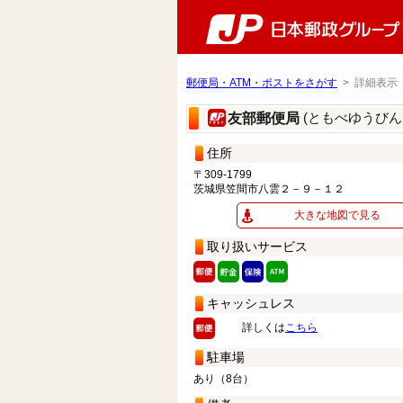
郵便局・ATM・ポストをさがす
> 詳細表示
(ともべゆうびん
友部郵便局
住所
〒309-1799
茨城県笠間市八雲２－９－１２
大きな地図で見る
取り扱いサービス
キャッシュレス
詳しくは
こちら
駐車場
あり（8台）