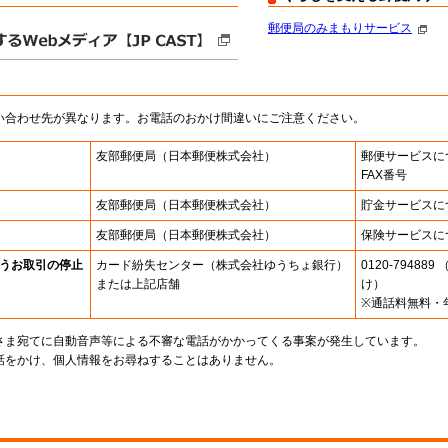
郵便局のみまもりサービス
い合わせ先が異なります。お電話のおかけ間違いにご注意ください。
友部郵便局
（日本郵便株式会社）
郵便サービスに
FAX番号
友部郵便局
（日本郵便株式会社）
貯金サービスに
友部郵便局
（日本郵便株式会社）
保険サービスに
うお取引の停止
カード紛失センター
（株式会社ゆうちょ銀行）
0120-7948
または上記店舗
け）
※通話料無料・
さま宛てに自動音声等による不審な電話がかかってくる事案が発生しています。
話をかけ、個人情報をお尋ねすることはありません。
。