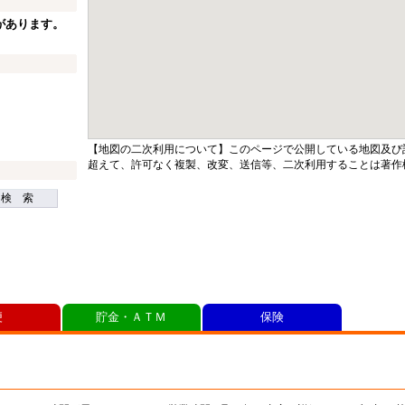
があります。
【地図の二次利用について】このページで公開している地図及び
超えて、許可なく複製、改変、送信等、二次利用することは著作
検 索
便
貯金・ＡＴＭ
保険