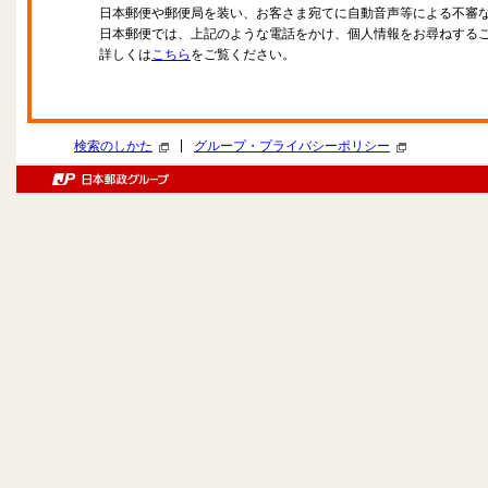
日本郵便や郵便局を装い、お客さま宛てに自動音声等による不審
日本郵便では、上記のような電話をかけ、個人情報をお尋ねする
詳しくは
こちら
をご覧ください。
|
検索のしかた
グループ・プライバシーポリシー