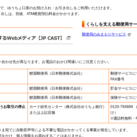
料で、ゆうちょ口座のお預け入れ・お引き出しをご利用いただけます。
出しは、別途、ATM硬貨預払料金がかかります。
くらしを支える郵便局サ
郵便局のみまもりサービス
い合わせ先が異なります。お電話のおかけ間違いにご注意ください。
鯉淵郵便局
（日本郵便株式会社）
郵便サービスに
FAX番号
鯉淵郵便局
（日本郵便株式会社）
貯金サービスに
鯉淵郵便局
（日本郵便株式会社）
保険サービスに
うお取引の停止
カード紛失センター
（株式会社ゆうちょ銀行）
0120-7948
または上記店舗
け）
※通話料無料・
さま宛てに自動音声等による不審な電話がかかってくる事案が発生しています。
話をかけ、個人情報をお尋ねすることはありません。