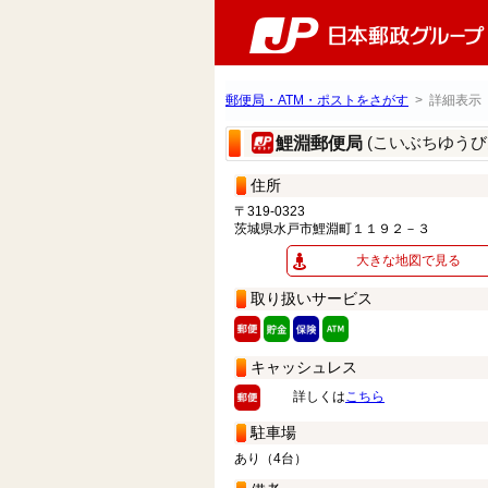
郵便局・ATM・ポストをさがす
> 詳細表示
(こいぶちゆうび
鯉淵郵便局
住所
〒319-0323
茨城県水戸市鯉淵町１１９２－３
大きな地図で見る
取り扱いサービス
キャッシュレス
詳しくは
こちら
駐車場
あり（4台）