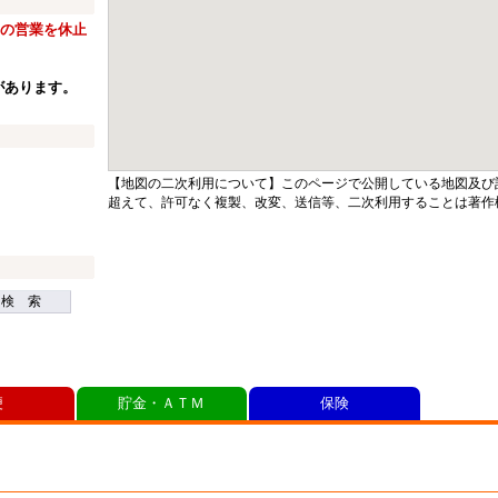
窓口の営業を休止
があります。
【地図の二次利用について】このページで公開している地図及び
超えて、許可なく複製、改変、送信等、二次利用することは著作
検 索
便
貯金・ＡＴＭ
保険