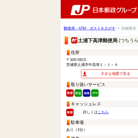
郵便局・ATM・ポストをさがす
> 詳細表示
(つちう
土浦下高津郵便局
住所
〒300-0815
茨城県土浦市中高津１－１－４
大きな地図で見る
取り扱いサービス
キャッシュレス
詳しくは
こちら
駐車場
あり（3台）