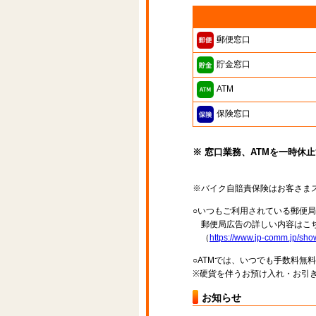
郵便窓口
貯金窓口
ATM
保険窓口
※ 窓口業務、ATMを一時休
※バイク自賠責保険はお客さま
○いつもご利用されている郵便
郵便局広告の詳しい内容はこち
（
https://www.jp-comm.jp/s
○ATMでは、いつでも手数料無
※硬貨を伴うお預け入れ・お引き
お知らせ