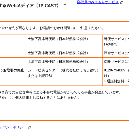
郵便局のみまもりサービス
い合わせ先が異なります。お電話のおかけ間違いにご注意ください。
土浦下高津郵便局
（日本郵便株式会社）
郵便サービスに
FAX番号
土浦下高津郵便局
（日本郵便株式会社）
貯金サービスに
土浦下高津郵便局
（日本郵便株式会社）
保険サービスに
うお取引の停止
カード紛失センター
（株式会社ゆうちょ銀行）
0120-7948
または上記店舗
け）
※通話料無料・
さま宛てに自動音声等による不審な電話がかかってくる事案が発生しています。
話をかけ、個人情報をお尋ねすることはありません。
。
イバシーポリシー