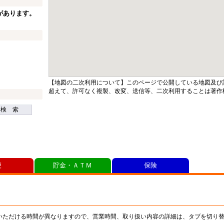
があります。
【地図の二次利用について】このページで公開している地図及び
超えて、許可なく複製、改変、送信等、二次利用することは著作
検 索
便
貯金・ＡＴＭ
保険
いただける時間が異なりますので、営業時間、取り扱い内容の詳細は、タブを切り