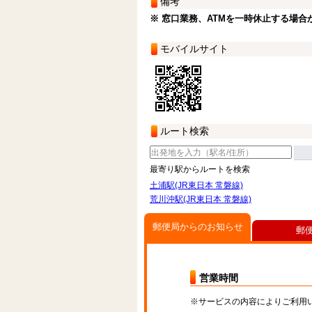
備考
※ 窓口業務、ATMを一時休止する場合
モバイルサイト
ルート検索
最寄り駅からルートを検索
土浦駅(JR東日本 常磐線)
荒川沖駅(JR東日本 常磐線)
郵便局からのお知らせ
郵
営業時間
※サービスの内容によりご利用