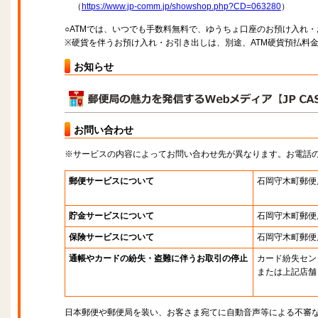
（
https://www.jp-comm.jp/showshop.php?CD=063280
）
○ATMでは、いつでも手数料無料で、ゆうちょ口座のお預け入れ
※硬貨を伴うお預け入れ・お引き出しは、別途、ATM硬貨預払料
お知らせ
お問い合わせ
※サービスの内容によってお問い合わせ先が異なります。お電話
郵便サービスについて
石岡守木町郵便
貯金サービスについて
石岡守木町郵便
保険サービスについて
石岡守木町郵便
通帳やカードの紛失・盗難に伴うお取引の停止
カード紛失セン
または上記店舗
日本郵便や郵便局を装い、お客さま宛てに自動音声等による不審