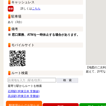
キャッシュレス
詳しくは
こちら
駐車場
あり（3台）
備考
※ 窓口業務、ATMを一時休止する場合があります。
モバイルサイト
【地図の二次利
超えて、許可な
ルート検索
検 索
最寄り駅からルートを検索
石岡駅(JR東日本 常磐線)
高浜駅(JR東日本 常磐線)
郵便局からのお知らせ