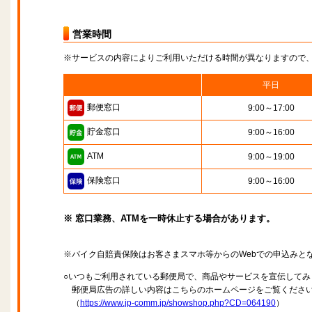
営業時間
※サービスの内容によりご利用いただける時間が異なりますので
平日
郵便窓口
9:00～17:00
貯金窓口
9:00～16:00
ATM
9:00～19:00
保険窓口
9:00～16:00
※ 窓口業務、ATMを一時休止する場合があります。
※バイク自賠責保険はお客さまスマホ等からのWebでの申込みと
○いつもご利用されている郵便局で、商品やサービスを宣伝してみ
郵便局広告の詳しい内容はこちらのホームページをご覧くださ
（
https://www.jp-comm.jp/showshop.php?CD=064190
）