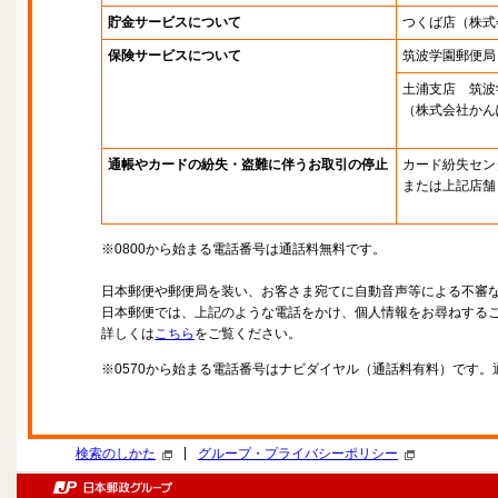
貯金サービスについて
つくば店
（株式
保険サービスについて
筑波学園郵便局
土浦支店 筑波
（株式会社かん
通帳やカードの紛失・盗難に伴うお取引の停止
カード紛失セン
または上記店舗
※0800から始まる電話番号は通話料無料です。
日本郵便や郵便局を装い、お客さま宛てに自動音声等による不審
日本郵便では、上記のような電話をかけ、個人情報をお尋ねする
詳しくは
こちら
をご覧ください。
※0570から始まる電話番号はナビダイヤル（通話料有料）です
|
検索のしかた
グループ・プライバシーポリシー