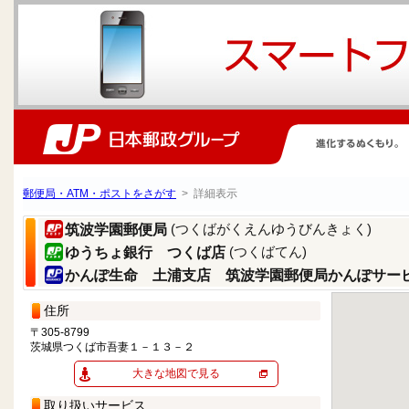
郵便局・ATM・ポストをさがす
> 詳細表示
(つくばがくえんゆうびんきょく)
筑波学園郵便局
(つくばてん)
ゆうちょ銀行 つくば店
かんぽ生命 土浦支店 筑波学園郵便局かんぽサー
住所
〒305-8799
茨城県つくば市吾妻１－１３－２
大きな地図で見る
取り扱いサービス