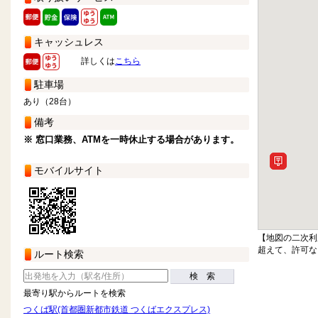
キャッシュレス
詳しくは
こちら
駐車場
あり（28台）
備考
※ 窓口業務、ATMを一時休止する場合があります。
モバイルサイト
【地図の二次利
超えて、許可な
ルート検索
検 索
最寄り駅からルートを検索
つくば駅(首都圏新都市鉄道 つくばエクスプレス)