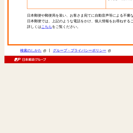
日本郵便や郵便局を装い、お客さま宛てに自動音声等による不審
日本郵便では、上記のような電話をかけ、個人情報をお尋ねする
詳しくは
こちら
をご覧ください。
|
検索のしかた
グループ・プライバシーポリシー