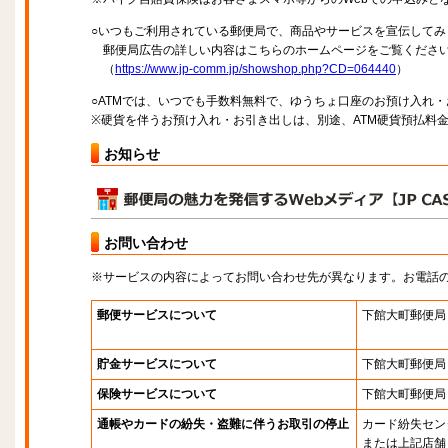
○いつもご利用されている郵便局で、商品やサービスを宣伝してみ
郵便局広告の詳しい内容はこちらのホームページをご覧くださ
（
https://www.jp-comm.jp/showshop.php?CD=064440
）
○ATMでは、いつでも手数料無料で、ゆうちょ口座のお預け入れ
※硬貨を伴うお預け入れ・お引き出しは、別途、ATM硬貨預払料
お知らせ
お問い合わせ
※サービスの内容によってお問い合わせ先が異なります。お電話
郵便サービスについて
下館大町郵便局
貯金サービスについて
下館大町郵便局
保険サービスについて
下館大町郵便局
通帳やカードの紛失・盗難に伴うお取引の停止
カード紛失セン
または上記店舗