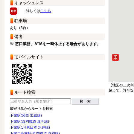
キャッシュレス
詳しくは
こちら
駐車場
あり（3台）
備考
※ 窓口業務、ATMを一時休止する場合があります。
モバイルサイト
【地図の二次利
超えて、許可な
ルート検索
検 索
最寄り駅からルートを検索
下館駅(関鉄 常総線)
下館駅(真岡鐵道 真岡線)
下館駅(JR東日本 水戸線)
下館二高前駅(真岡鐵道 真岡線)