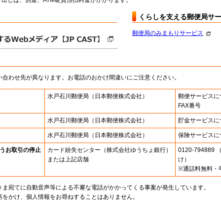
出しは、別途、ATM硬貨預払料金がかかります。
くらしを支える郵便局サ
郵便局のみまもりサービス
い合わせ先が異なります。お電話のおかけ間違いにご注意ください。
水戸石川郵便局
（日本郵便株式会社）
郵便サービスに
FAX番号
水戸石川郵便局
（日本郵便株式会社）
貯金サービスに
水戸石川郵便局
（日本郵便株式会社）
保険サービスに
うお取引の停止
カード紛失センター
（株式会社ゆうちょ銀行）
0120-7948
または上記店舗
け）
※通話料無料・
さま宛てに自動音声等による不審な電話がかかってくる事案が発生しています。
話をかけ、個人情報をお尋ねすることはありません。
。