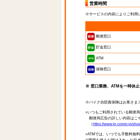
営業時間
※サービスの内容によりご利用
郵便窓口
貯金窓口
ATM
保険窓口
※ 窓口業務、ATMを一時休
※バイク自賠責保険はお客さま
○いつもご利用されている郵便
郵便局広告の詳しい内容はこち
（
https://www.jp-comm.jp/s
○ATMでは、いつでも手数料無