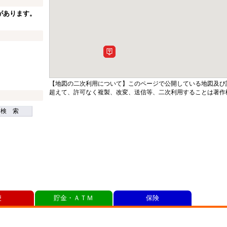
があります。
【地図の二次利用について】このページで公開している地図及び
超えて、許可なく複製、改変、送信等、二次利用することは著作
検 索
便
貯金・ＡＴＭ
保険