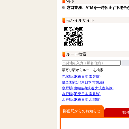
備考
※ 窓口業務、ATMを一時休止する場合
モバイルサイト
ルート検索
最寄り駅からルートを検索
赤塚駅(JR東日本 常磐線)
偕楽園駅(JR東日本 常磐線)
水戸駅(鹿島臨海鉄道 大洗鹿島線)
水戸駅(JR東日本 常磐線)
水戸駅(JR東日本 水郡線)
郵便局からのお知らせ
郵