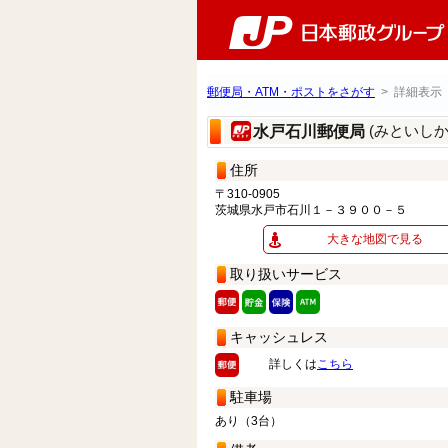
郵便局・ATM・ポストをさがす
> 詳細表示
(みといし
水戸石川郵便局
住所
〒310-0905
茨城県水戸市石川１－３９００－５
大きな地図で見る
取り扱いサービス
キャッシュレス
詳しくは
こちら
駐車場
あり（3台）