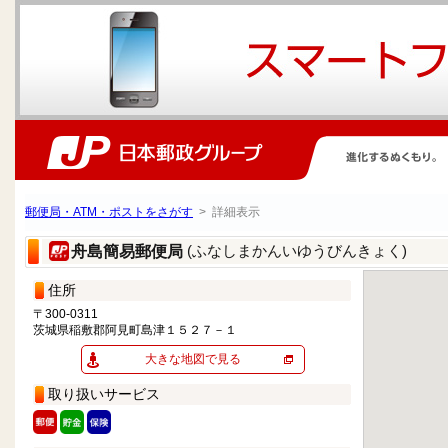
郵便局・ATM・ポストをさがす
> 詳細表示
(ふなしまかんいゆうびんきょく)
舟島簡易郵便局
住所
〒300-0311
茨城県稲敷郡阿見町島津１５２７－１
大きな地図で見る
取り扱いサービス