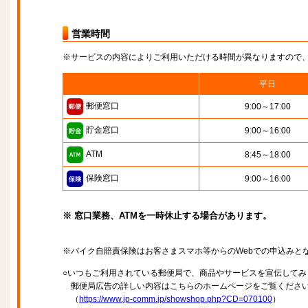
営業時間
※サービスの内容によりご利用いただける時間が異なりますので
平日
郵便窓口
9:00～17:00
貯金窓口
9:00～16:00
ATM
8:45～18:00
保険窓口
9:00～16:00
※ 窓口業務、ATMを一時休止する場合があります。
※バイク自賠責保険はお客さまスマホ等からのWebでの申込みと
○いつもご利用されている郵便局で、商品やサービスを宣伝してみ
郵便局広告の詳しい内容はこちらのホームページをご覧くださ
（
https://www.jp-comm.jp/showshop.php?CD=070100
）