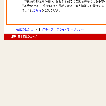
日本郵便や郵便局を装い、お客さま宛てに自動音声等による不審
日本郵便では、上記のような電話をかけ、個人情報をお尋ねする
詳しくは
こちら
をご覧ください。
|
検索のしかた
グループ・プライバシーポリシー