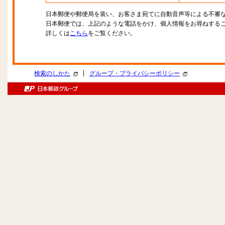
日本郵便や郵便局を装い、お客さま宛てに自動音声等による不審
日本郵便では、上記のような電話をかけ、個人情報をお尋ねする
詳しくは
こちら
をご覧ください。
|
検索のしかた
グループ・プライバシーポリシー