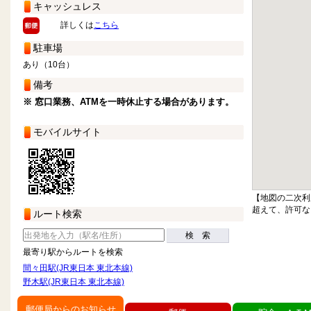
キャッシュレス
詳しくは
こちら
駐車場
あり（10台）
備考
※ 窓口業務、ATMを一時休止する場合があります。
モバイルサイト
【地図の二次利
超えて、許可な
ルート検索
検 索
最寄り駅からルートを検索
間々田駅(JR東日本 東北本線)
野木駅(JR東日本 東北本線)
郵便局からのお知らせ