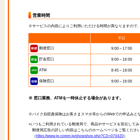
営業時間
※サービスの内容によりご利用いただける時間が異なりますので
平日
郵便窓口
9:00～17:00
貯金窓口
9:00～16:00
ATM
8:45～18:00
保険窓口
9:00～16:00
※ 窓口業務、ATMを一時休止する場合があります。
※バイク自賠責保険はお客さまスマホ等からのWebでの申込みと
○いつもご利用されている郵便局で、商品やサービスを宣伝してみ
郵便局広告の詳しい内容はこちらのホームページをご覧くださ
（
https://www.jp-comm.jp/showshop.php?CD=070420
）