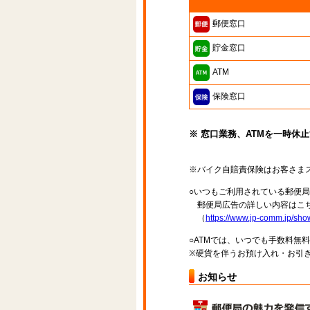
郵便窓口
貯金窓口
ATM
保険窓口
※ 窓口業務、ATMを一時休
※バイク自賠責保険はお客さま
○いつもご利用されている郵便
郵便局広告の詳しい内容はこち
（
https://www.jp-comm.jp/s
○ATMでは、いつでも手数料無
※硬貨を伴うお預け入れ・お引き
お知らせ