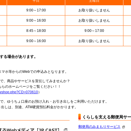
平日
土曜日
9:00～17:00
お取り扱いしません
9:00～16:00
お取り扱いしません
8:45～18:00
9:00～17:00
9:00～16:00
お取り扱いしません
止する場合があります。
スマホ等からのWebでの申込みとなります。
局で、商品やサービスを宣伝してみませんか？
らのホームページをご覧ください！！
howshop.php?CD=070610
）
料で、ゆうちょ口座のお預け入れ・お引き出しをご利用いただけます。
出しは、別途、ATM硬貨預払料金がかかります。
くらしを支える郵便局サ
郵便局のみまもりサービス