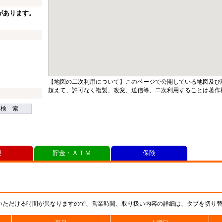
があります。
【地図の二次利用について】このページで公開している地図及び
超えて、許可なく複製、改変、送信等、二次利用することは著作
検 索
便
貯金・ＡＴＭ
保険
いただける時間が異なりますので、営業時間、取り扱い内容の詳細は、タブを切り