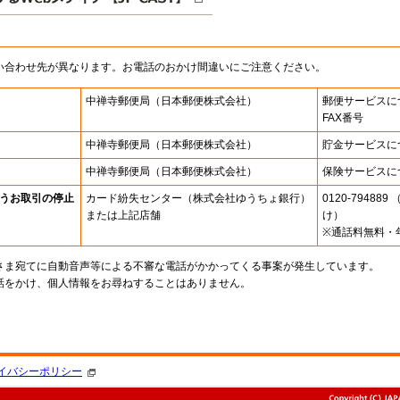
い合わせ先が異なります。お電話のおかけ間違いにご注意ください。
中禅寺郵便局
（日本郵便株式会社）
郵便サービスに
FAX番号
中禅寺郵便局
（日本郵便株式会社）
貯金サービスに
中禅寺郵便局
（日本郵便株式会社）
保険サービスに
うお取引の停止
カード紛失センター
（株式会社ゆうちょ銀行）
0120-7948
または上記店舗
け）
※通話料無料・
さま宛てに自動音声等による不審な電話がかかってくる事案が発生しています。
話をかけ、個人情報をお尋ねすることはありません。
。
イバシーポリシー