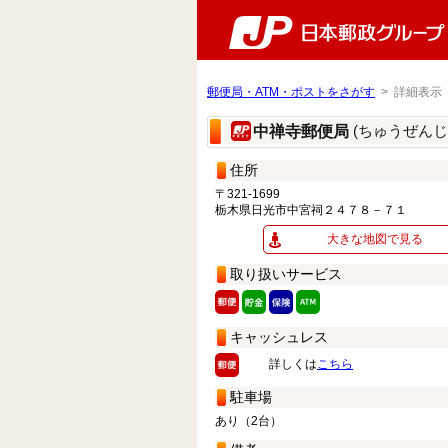
郵便局・ATM・ポストをさがす
> 詳細表示
(ちゅうぜん
中禅寺郵便局
住所
〒321-1699
栃木県日光市中宮祠２４７８－７１
大きな地図で見る
取り扱いサービス
キャッシュレス
詳しくは
こちら
駐車場
あり（2台）