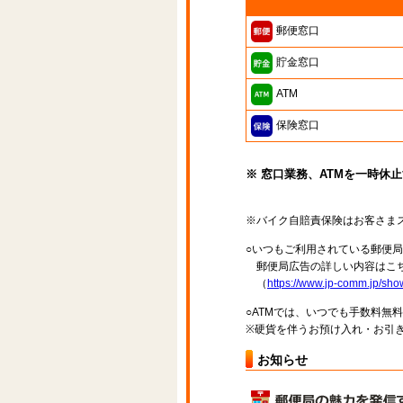
郵便窓口
貯金窓口
ATM
保険窓口
※ 窓口業務、ATMを一時休
※バイク自賠責保険はお客さま
○いつもご利用されている郵便
郵便局広告の詳しい内容はこち
（
https://www.jp-comm.jp/s
○ATMでは、いつでも手数料無
※硬貨を伴うお預け入れ・お引き
お知らせ