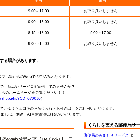
平日
土曜日
9:00～17:00
お取り扱いしません
9:00～16:00
お取り扱いしません
8:45～18:00
9:00～17:00
9:00～16:00
お取り扱いしません
止する場合があります。
スマホ等からのWebでの申込みとなります。
局で、商品やサービスを宣伝してみませんか？
らのホームページをご覧ください！！
howshop.php?CD=070610
）
料で、ゆうちょ口座のお預け入れ・お引き出しをご利用いただけます。
出しは、別途、ATM硬貨預払料金がかかります。
くらしを支える郵便局サ
郵便局のみまもりサービス