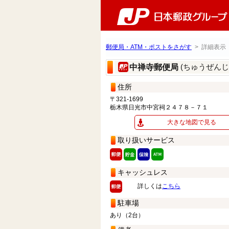
郵便局・ATM・ポストをさがす
> 詳細表示
(ちゅうぜん
中禅寺郵便局
住所
〒321-1699
栃木県日光市中宮祠２４７８－７１
大きな地図で見る
取り扱いサービス
キャッシュレス
詳しくは
こちら
駐車場
あり（2台）