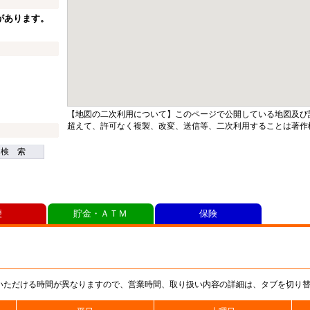
があります。
【地図の二次利用について】このページで公開している地図及び
超えて、許可なく複製、改変、送信等、二次利用することは著作
検 索
便
貯金・ＡＴＭ
保険
いただける時間が異なりますので、営業時間、取り扱い内容の詳細は、タブを切り