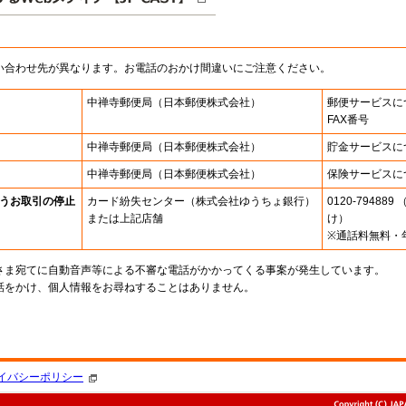
い合わせ先が異なります。お電話のおかけ間違いにご注意ください。
中禅寺郵便局
（日本郵便株式会社）
郵便サービスに
FAX番号
中禅寺郵便局
（日本郵便株式会社）
貯金サービスに
中禅寺郵便局
（日本郵便株式会社）
保険サービスに
うお取引の停止
カード紛失センター
（株式会社ゆうちょ銀行）
0120-7948
または上記店舗
け）
※通話料無料・
さま宛てに自動音声等による不審な電話がかかってくる事案が発生しています。
話をかけ、個人情報をお尋ねすることはありません。
。
イバシーポリシー