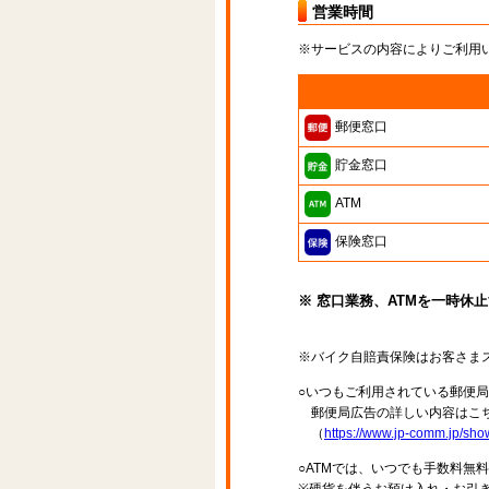
営業時間
※サービスの内容によりご利用
郵便窓口
貯金窓口
ATM
保険窓口
※ 窓口業務、ATMを一時休
※バイク自賠責保険はお客さま
○いつもご利用されている郵便
郵便局広告の詳しい内容はこち
（
https://www.jp-comm.jp/s
○ATMでは、いつでも手数料無