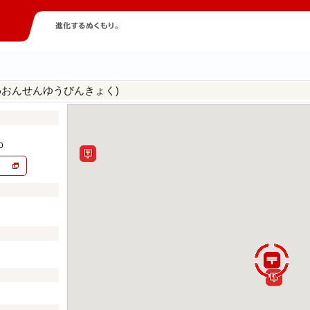
わおんせんゆうびんきょく)
０