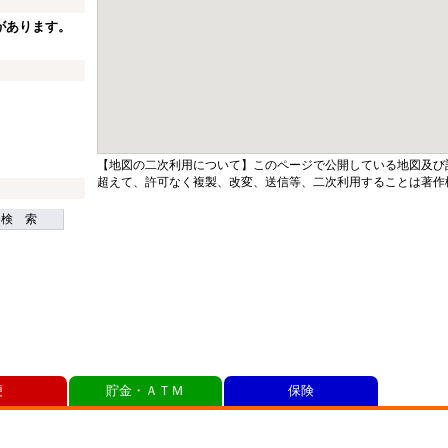
があります。
【地図の二次利用について】このページで公開している地図及び
超えて、許可なく複製、改変、送信等、二次利用することは著作
検 索
便
貯金・ＡＴＭ
保険