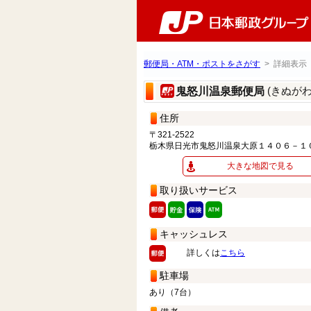
郵便局・ATM・ポストをさがす
> 詳細表示
(きぬが
鬼怒川温泉郵便局
住所
〒321-2522
栃木県日光市鬼怒川温泉大原１４０６－１
大きな地図で見る
取り扱いサービス
キャッシュレス
詳しくは
こちら
駐車場
あり（7台）