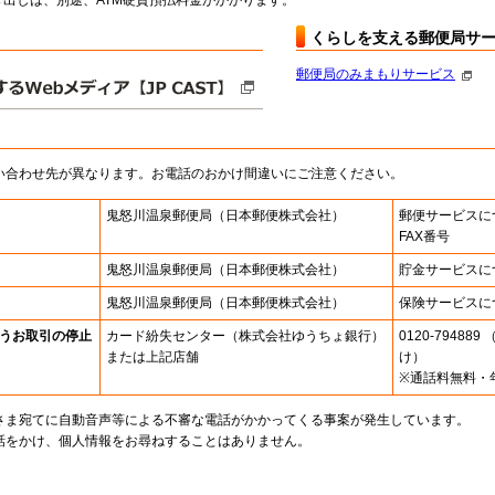
出しは、別途、ATM硬貨預払料金がかかります。
くらしを支える郵便局サ
郵便局のみまもりサービス
い合わせ先が異なります。お電話のおかけ間違いにご注意ください。
鬼怒川温泉郵便局
（日本郵便株式会社）
郵便サービスに
FAX番号
鬼怒川温泉郵便局
（日本郵便株式会社）
貯金サービスに
鬼怒川温泉郵便局
（日本郵便株式会社）
保険サービスに
うお取引の停止
カード紛失センター
（株式会社ゆうちょ銀行）
0120-7948
または上記店舗
け）
※通話料無料・
さま宛てに自動音声等による不審な電話がかかってくる事案が発生しています。
話をかけ、個人情報をお尋ねすることはありません。
。