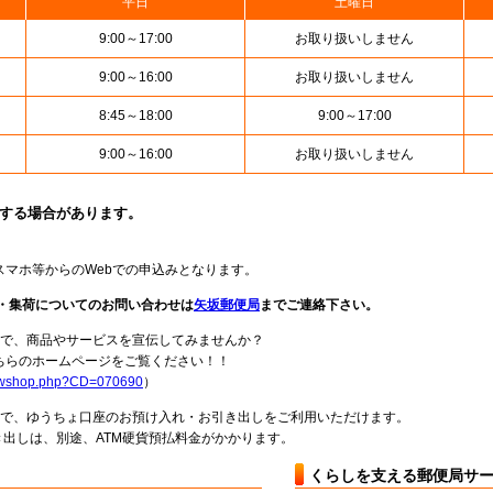
平日
土曜日
9:00～17:00
お取り扱いしません
9:00～16:00
お取り扱いしません
8:45～18:00
9:00～17:00
9:00～16:00
お取り扱いしません
止する場合があります。
スマホ等からのWebでの申込みとなります。
達・集荷についてのお問い合わせは
矢坂郵便局
までご連絡下さい。
局で、商品やサービスを宣伝してみませんか？
らのホームページをご覧ください！！
howshop.php?CD=070690
）
料で、ゆうちょ口座のお預け入れ・お引き出しをご利用いただけます。
出しは、別途、ATM硬貨預払料金がかかります。
くらしを支える郵便局サ