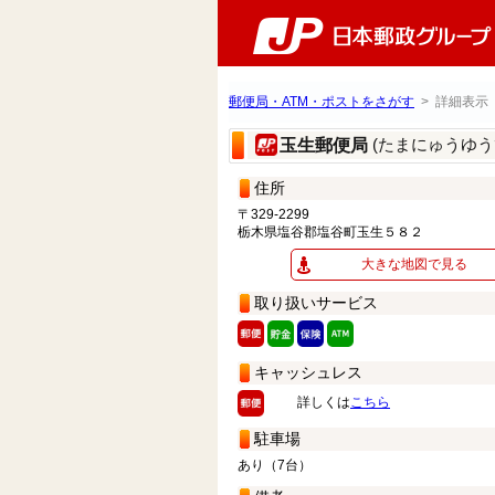
郵便局・ATM・ポストをさがす
> 詳細表示
(たまにゅうゆう
玉生郵便局
住所
〒329-2299
栃木県塩谷郡塩谷町玉生５８２
大きな地図で見る
取り扱いサービス
キャッシュレス
詳しくは
こちら
駐車場
あり（7台）