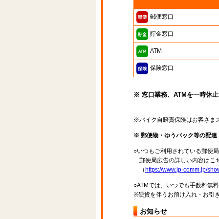
郵便窓口
貯金窓口
ATM
保険窓口
※ 窓口業務、ATMを一時休
※バイク自賠責保険はお客さま
※ 郵便物・ゆうパック等の配
○いつもご利用されている郵便
郵便局広告の詳しい内容はこち
（
https://www.jp-comm.jp/s
○ATMでは、いつでも手数料無
※硬貨を伴うお預け入れ・お引き
お知らせ