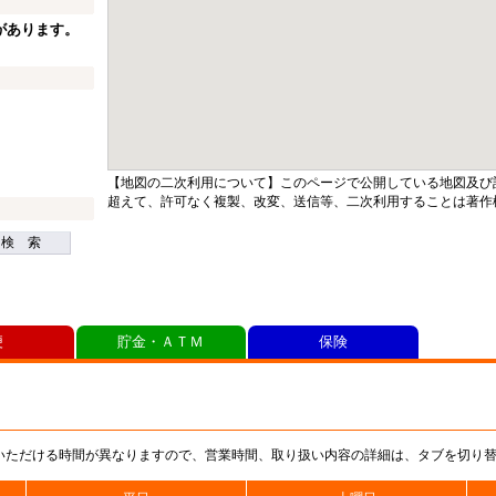
があります。
【地図の二次利用について】このページで公開している地図及び
超えて、許可なく複製、改変、送信等、二次利用することは著作
検 索
便
貯金・ＡＴＭ
保険
いただける時間が異なりますので、営業時間、取り扱い内容の詳細は、タブを切り