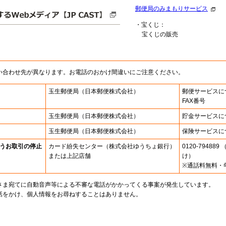
郵便局のみまもりサービス
・宝くじ：
宝くじの販売
い合わせ先が異なります。お電話のおかけ間違いにご注意ください。
玉生郵便局
（日本郵便株式会社）
郵便サービスに
FAX番号
玉生郵便局
（日本郵便株式会社）
貯金サービスに
玉生郵便局
（日本郵便株式会社）
保険サービスに
うお取引の停止
カード紛失センター
（株式会社ゆうちょ銀行）
0120-7948
または上記店舗
け）
※通話料無料・
さま宛てに自動音声等による不審な電話がかかってくる事案が発生しています。
話をかけ、個人情報をお尋ねすることはありません。
。