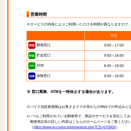
営業時間
※サービスの内容によりご利用いただける時間が異なりますので
平日
郵便窓口
9:00～17:00
貯金窓口
9:00～16:00
ATM
8:45～18:00
保険窓口
9:00～16:00
※ 窓口業務、ATMを一時休止する場合があります。
※バイク自賠責保険はお客さまスマホ等からのWebでの申込みと
○いつもご利用されている郵便局で、商品やサービスを宣伝してみ
郵便局広告の詳しい内容はこちらのホームページをご覧くださ
（
https://www.jp-comm.jp/showshop.php?CD=070900
）