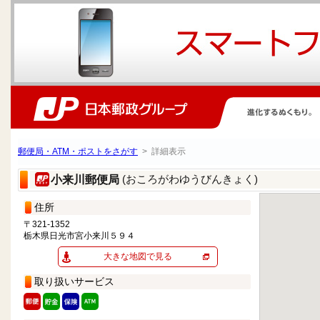
郵便局・ATM・ポストをさがす
> 詳細表示
(おころがわゆうびんきょく)
小来川郵便局
住所
〒321-1352
栃木県日光市宮小来川５９４
大きな地図で見る
取り扱いサービス