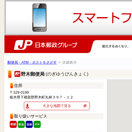
郵便局・ATM・ポストをさがす
> 詳細表示
(のぎゆうびんきょく)
野木郵便局
住所
〒329-0199
栃木県下都賀郡野木町丸林３９７－１２
大きな地図で見る
取り扱いサービス