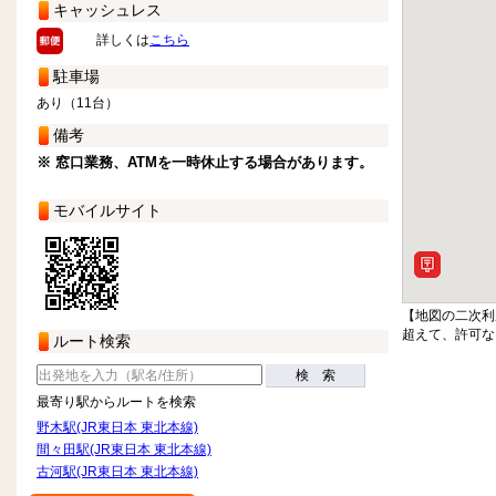
キャッシュレス
詳しくは
こちら
駐車場
あり（11台）
備考
※ 窓口業務、ATMを一時休止する場合があります。
モバイルサイト
【地図の二次利
超えて、許可な
ルート検索
検 索
最寄り駅からルートを検索
野木駅(JR東日本 東北本線)
間々田駅(JR東日本 東北本線)
古河駅(JR東日本 東北本線)