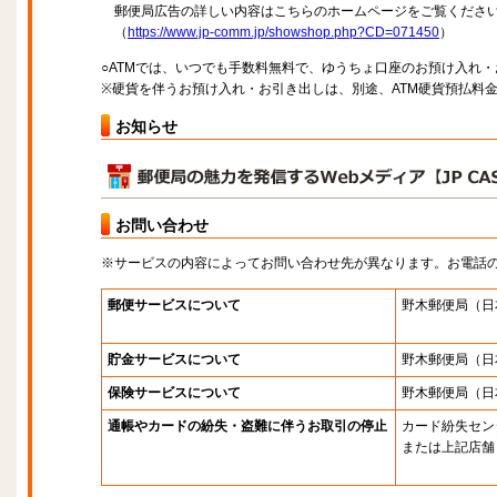
郵便局広告の詳しい内容はこちらのホームページをご覧くださ
（
https://www.jp-comm.jp/showshop.php?CD=071450
）
○ATMでは、いつでも手数料無料で、ゆうちょ口座のお預け入れ
※硬貨を伴うお預け入れ・お引き出しは、別途、ATM硬貨預払料
お知らせ
お問い合わせ
※サービスの内容によってお問い合わせ先が異なります。お電話
郵便サービスについて
野木郵便局
（日
貯金サービスについて
野木郵便局
（日
保険サービスについて
野木郵便局
（日
通帳やカードの紛失・盗難に伴うお取引の停止
カード紛失セン
または上記店舗