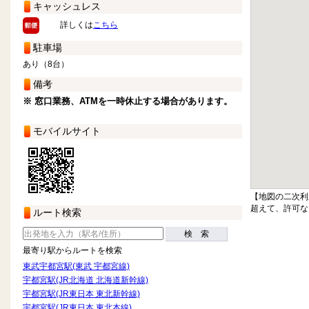
キャッシュレス
詳しくは
こちら
駐車場
あり（8台）
備考
※ 窓口業務、ATMを一時休止する場合があります。
モバイルサイト
【地図の二次利
超えて、許可な
ルート検索
検 索
最寄り駅からルートを検索
東武宇都宮駅(東武 宇都宮線)
宇都宮駅(JR北海道 北海道新幹線)
宇都宮駅(JR東日本 東北新幹線)
宇都宮駅(JR東日本 東北本線)