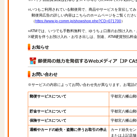
○いつもご利用されている郵便局で、商品やサービスを宣伝してみ
郵便局広告の詳しい内容はこちらのホームページをご覧くださ
（
https://www.jp-comm.jp/showshop.php?CD=071700
）
○ATMでは、いつでも手数料無料で、ゆうちょ口座のお預け入れ
※硬貨を伴うお預け入れ・お引き出しは、別途、ATM硬貨預払料
お知らせ
お問い合わせ
※サービスの内容によってお問い合わせ先が異なります。お電話
郵便サービスについて
宇都宮八幡山郵
貯金サービスについて
宇都宮八幡山郵
保険サービスについて
宇都宮八幡山郵
通帳やカードの紛失・盗難に伴うお取引の停止
カード紛失セン
または上記店舗