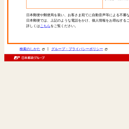
日本郵便や郵便局を装い、お客さま宛てに自動音声等による不審
日本郵便では、上記のような電話をかけ、個人情報をお尋ねする
詳しくは
こちら
をご覧ください。
|
検索のしかた
グループ・プライバシーポリシー