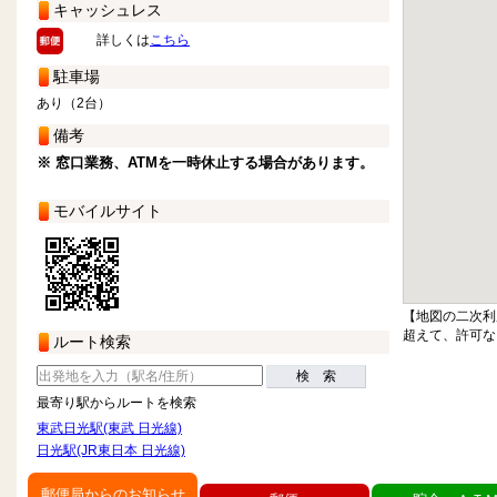
キャッシュレス
詳しくは
こちら
駐車場
あり（2台）
備考
※ 窓口業務、ATMを一時休止する場合があります。
モバイルサイト
【地図の二次利
超えて、許可な
ルート検索
検 索
最寄り駅からルートを検索
東武日光駅(東武 日光線)
日光駅(JR東日本 日光線)
郵便局からのお知らせ