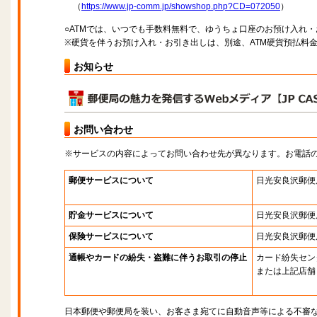
（
https://www.jp-comm.jp/showshop.php?CD=072050
）
○ATMでは、いつでも手数料無料で、ゆうちょ口座のお預け入れ
※硬貨を伴うお預け入れ・お引き出しは、別途、ATM硬貨預払料
お知らせ
お問い合わせ
※サービスの内容によってお問い合わせ先が異なります。お電話
郵便サービスについて
日光安良沢郵便
貯金サービスについて
日光安良沢郵便
保険サービスについて
日光安良沢郵便
通帳やカードの紛失・盗難に伴うお取引の停止
カード紛失セン
または上記店舗
日本郵便や郵便局を装い、お客さま宛てに自動音声等による不審