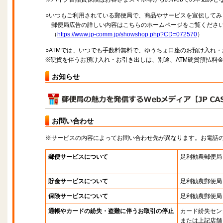
○いつもご利用されている郵便局で、商品やサービスを宣伝してみ
郵便局広告の詳しい内容はこちらのホームページをご覧くださ
（
https://www.jp-comm.jp/showshop.php?CD=072570
）
○ATMでは、いつでも手数料無料で、ゆうちょ口座のお預け入れ
※硬貨を伴うお預け入れ・お引き出しは、別途、ATM硬貨預払料
お知らせ
お問い合わせ
※サービスの内容によってお問い合わせ先が異なります。お電話
郵便サービスについて
足利勧農郵便局
貯金サービスについて
足利勧農郵便局
保険サービスについて
足利勧農郵便局
通帳やカードの紛失・盗難に伴うお取引の停止
カード紛失セン
または上記店舗