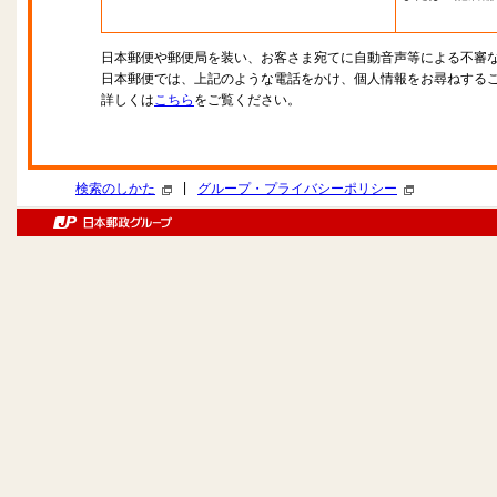
日本郵便や郵便局を装い、お客さま宛てに自動音声等による不審
日本郵便では、上記のような電話をかけ、個人情報をお尋ねする
詳しくは
こちら
をご覧ください。
|
検索のしかた
グループ・プライバシーポリシー