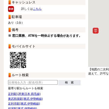
キャッシュレス
詳しくは
こちら
駐車場
あり（1台）
備考
※ 窓口業務、ATMを一時休止する場合があります。
モバイルサイト
【地図の二次利
超えて、許可な
ルート検索
検 索
最寄り駅からルートを検索
足利駅(JR東日本 両毛線)
東武和泉駅(東武 伊勢崎線)
足利市駅(東武 伊勢崎線)
福居駅(東武 伊勢崎線)