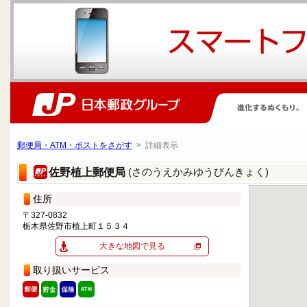
郵便局・ATM・ポストをさがす
> 詳細表示
(さのうえかみゆうびんきょく)
佐野植上郵便局
住所
〒327-0832
栃木県佐野市植上町１５３４
大きな地図で見る
取り扱いサービス