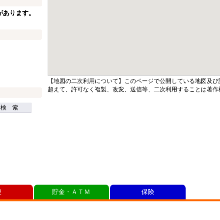
があります。
【地図の二次利用について】このページで公開している地図及び
超えて、許可なく複製、改変、送信等、二次利用することは著作
検 索
便
貯金・ＡＴＭ
保険