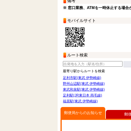
備考
※ 窓口業務、ATMを一時休止する場合
モバイルサイト
ルート検索
最寄り駅からルートを検索
足利市駅(東武 伊勢崎線)
野州山辺駅(東武 伊勢崎線)
東武和泉駅(東武 伊勢崎線)
足利駅(JR東日本 両毛線)
福居駅(東武 伊勢崎線)
郵便局からのお知らせ
郵