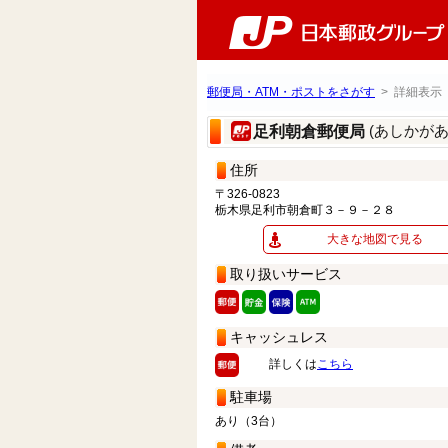
郵便局・ATM・ポストをさがす
> 詳細表示
(あしかが
足利朝倉郵便局
住所
〒326-0823
栃木県足利市朝倉町３－９－２８
大きな地図で見る
取り扱いサービス
キャッシュレス
詳しくは
こちら
駐車場
あり（3台）