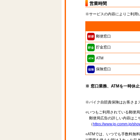
営業時間
※サービスの内容によりご利用
郵便窓口
貯金窓口
ATM
保険窓口
※ 窓口業務、ATMを一時休
※バイク自賠責保険はお客さま
○いつもご利用されている郵便
郵便局広告の詳しい内容はこち
（
https://www.jp-comm.jp/s
○ATMでは、いつでも手数料無