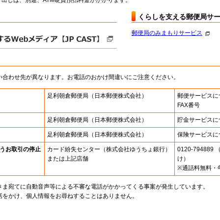
出しは、別途、ATM硬貨預払料金がかかります。
くらしを支える郵便局サ
郵便局のみまもりサービス
い合わせ先が異なります。お電話のおかけ間違いにご注意ください。
足利朝倉郵便局
（日本郵便株式会社）
郵便サービスに
FAX番号
足利朝倉郵便局
（日本郵便株式会社）
貯金サービスに
足利朝倉郵便局
（日本郵便株式会社）
保険サービスに
うお取引の停止
カード紛失センター
（株式会社ゆうちょ銀行）
0120-7948
または上記店舗
け）
※通話料無料・
さま宛てに自動音声等による不審な電話がかかってくる事案が発生しています。
話をかけ、個人情報をお尋ねすることはありません。
。