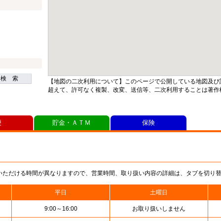
検 索
【地図の二次利用について】このページで公開している地図及び
超えて、許可なく複製、改変、送信等、二次利用することは著作
便
貯金・ＡＴＭ
保険
いただける時間が異なりますので、営業時間、取り扱い内容の詳細は、タブを切り
平日
土曜日
9:00～16:00
お取り扱いしません