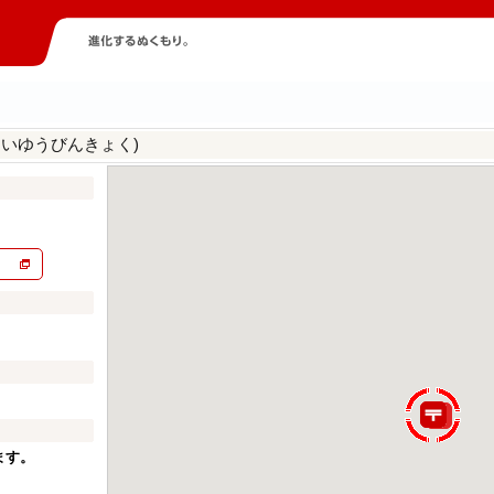
んいゆうびんきょく)
ます。