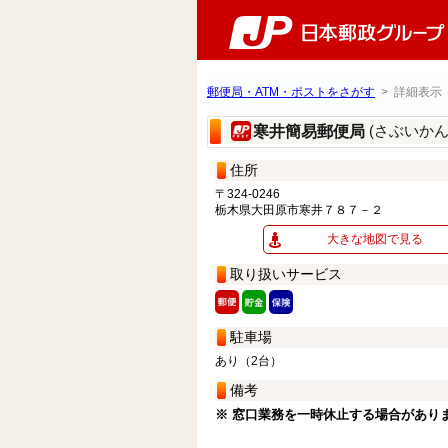
郵便局・ATM・ポストをさがす
> 詳細表示
(さぶいか
寒井簡易郵便局
住所
〒324-0246
栃木県大田原市寒井７８７－２
大きな地図で見る
取り扱いサービス
駐車場
あり（2台）
備考
※ 窓口業務を一時休止する場合があり