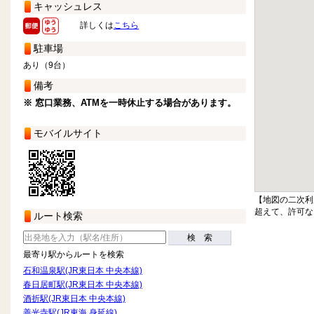
キャッシュレス
詳しくは
こちら
駐車場
あり（9台）
備考
※ 窓口業務、ATMを一時休止する場合があります。
モバイルサイト
【地図の二次利
超えて、許可な
ルート検索
検 索
最寄り駅からルートを検索
石和温泉駅(JR東日本 中央本線)
春日居町駅(JR東日本 中央本線)
酒折駅(JR東日本 中央本線)
善光寺駅(JR東海 身延線)