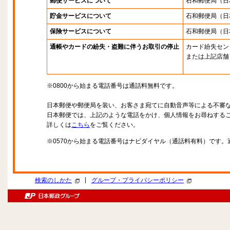
郵便サービスについて
石和郵便局
（日
貯金サービスについて
石和郵便局
（日
保険サービスについて
石和郵便局
（日
通帳やカードの紛失・盗難に伴うお取引の停止
カード紛失セン
または上記店舗
※0800から始まる電話番号は通話料無料です。
日本郵便や郵便局を装い、お客さま宛てに自動音声等による不審
日本郵便では、上記のような電話をかけ、個人情報をお尋ねする
詳しくは
こちら
をご覧ください。
※0570から始まる電話番号はナビダイヤル（通話料有料）です
|
検索のしかた
グループ・プライバシーポリシー