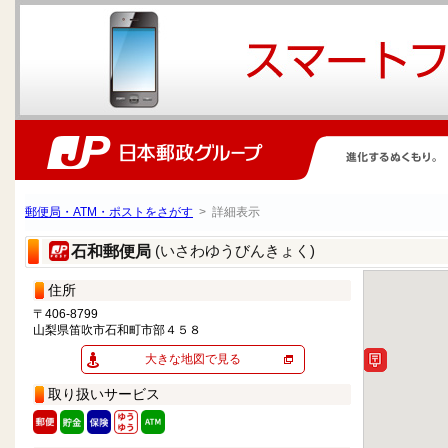
郵便局・ATM・ポストをさがす
> 詳細表示
(いさわゆうびんきょく)
石和郵便局
住所
〒406-8799
山梨県笛吹市石和町市部４５８
大きな地図で見る
取り扱いサービス