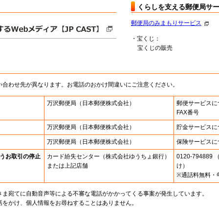
くらしを支える郵便局サ
郵便局のみまもりサービス
・宝くじ：
宝くじの販売
い合わせ先が異なります。お電話のおかけ間違いにご注意ください。
万沢郵便局
（日本郵便株式会社）
郵便サービスに
FAX番号
万沢郵便局
（日本郵便株式会社）
貯金サービスに
万沢郵便局
（日本郵便株式会社）
保険サービスに
うお取引の停止
カード紛失センター
（株式会社ゆうちょ銀行）
0120-7948
または上記店舗
け）
※通話料無料・
さま宛てに自動音声等による不審な電話がかかってくる事案が発生しています。
話をかけ、個人情報をお尋ねすることはありません。
。