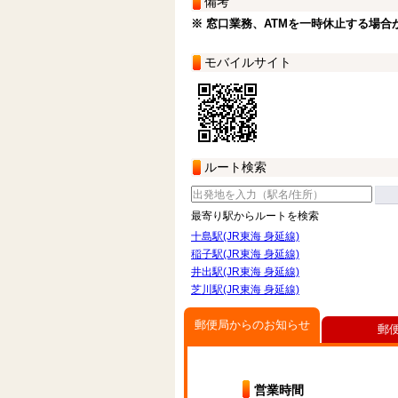
備考
※ 窓口業務、ATMを一時休止する場合
モバイルサイト
ルート検索
最寄り駅からルートを検索
十島駅(JR東海 身延線)
稲子駅(JR東海 身延線)
井出駅(JR東海 身延線)
芝川駅(JR東海 身延線)
郵便局からのお知らせ
郵
営業時間