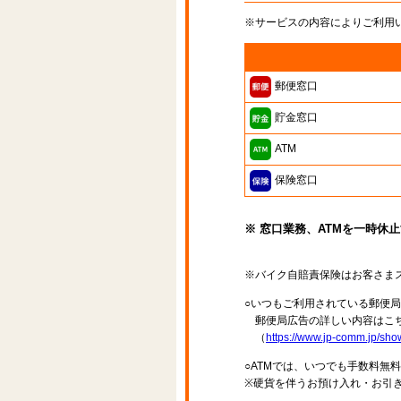
※サービスの内容によりご利用
郵便窓口
貯金窓口
ATM
保険窓口
※ 窓口業務、ATMを一時休
※バイク自賠責保険はお客さま
○いつもご利用されている郵便
郵便局広告の詳しい内容はこち
（
https://www.jp-comm.jp/s
○ATMでは、いつでも手数料無
※硬貨を伴うお預け入れ・お引き