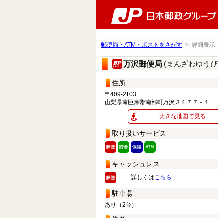
郵便局・ATM・ポストをさがす
> 詳細表示
(まんざわゆうび
万沢郵便局
住所
〒409-2103
山梨県南巨摩郡南部町万沢３４７７－１
大きな地図で見る
取り扱いサービス
キャッシュレス
詳しくは
こちら
駐車場
あり（2台）