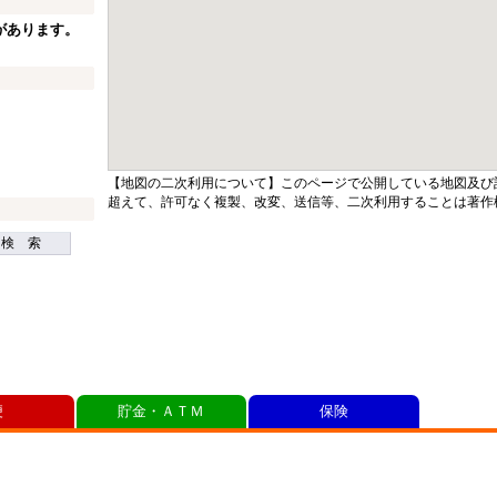
があります。
【地図の二次利用について】このページで公開している地図及び
超えて、許可なく複製、改変、送信等、二次利用することは著作
検 索
便
貯金・ＡＴＭ
保険