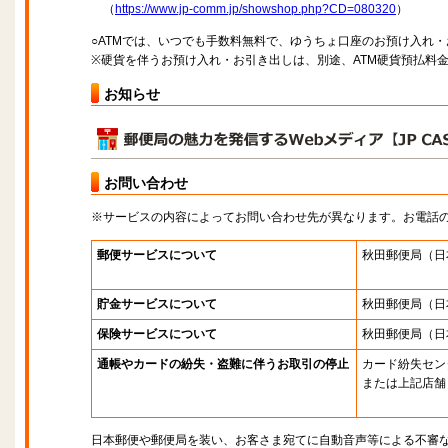
（
https://www.jp-comm.jp/showshop.php?CD=080320
）
○ATMでは、いつでも手数料無料で、ゆうちょ口座のお預け入れ
※硬貨を伴うお預け入れ・お引き出しは、別途、ATM硬貨預払料
お知らせ
お問い合わせ
※サービスの内容によってお問い合わせ先が異なります。お電話
郵便サービスについて
秋田郵便局
（日
貯金サービスについて
秋田郵便局
（日
保険サービスについて
秋田郵便局
（日
通帳やカードの紛失・盗難に伴うお取引の停止
カード紛失セン
または上記店舗
日本郵便や郵便局を装い、お客さま宛てに自動音声等による不審