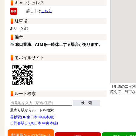
キャッシュレス
詳しくは
こちら
駐車場
あり（5台）
備考
※ 窓口業務、ATMを一時休止する場合があります。
モバイルサイト
【地図の二次利
超えて、許可な
ルート検索
検 索
最寄り駅からルートを検索
長坂駅(JR東日本 中央本線)
日野春駅(JR東日本 中央本線)
郵便局からのお知らせ