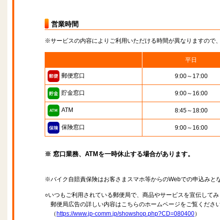
営業時間
※サービスの内容によりご利用いただける時間が異なりますので
平日
郵便窓口
9:00～17:00
貯金窓口
9:00～16:00
ATM
8:45～18:00
保険窓口
9:00～16:00
※ 窓口業務、ATMを一時休止する場合があります。
※バイク自賠責保険はお客さまスマホ等からのWebでの申込みと
○いつもご利用されている郵便局で、商品やサービスを宣伝してみ
郵便局広告の詳しい内容はこちらのホームページをご覧くださ
（
https://www.jp-comm.jp/showshop.php?CD=080400
）