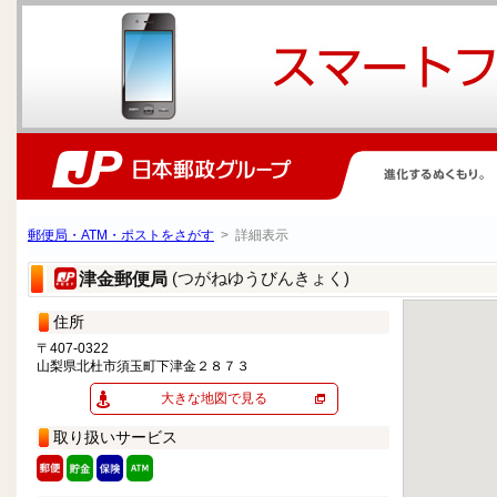
郵便局・ATM・ポストをさがす
> 詳細表示
(つがねゆうびんきょく)
津金郵便局
住所
〒407-0322
山梨県北杜市須玉町下津金２８７３
大きな地図で見る
取り扱いサービス