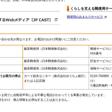
出しは、別途、ATM硬貨預払料金がかかります。
くらしを支える郵便局サ
郵便局のみまもりサービス
い合わせ先が異なります。お電話のおかけ間違いにご注意ください。
飯富郵便局
（日本郵便株式会社）
郵便サービスに
FAX番号
飯富郵便局
（日本郵便株式会社）
貯金サービスに
飯富郵便局
（日本郵便株式会社）
保険サービスに
うお取引の停止
カード紛失センター
（株式会社ゆうちょ銀行）
0120-7948
または上記店舗
け）
※通話料無料・
さま宛てに自動音声等による不審な電話がかかってくる事案が発生しています。
話をかけ、個人情報をお尋ねすることはありません。
。