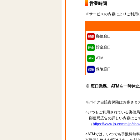
営業時間
※サービスの内容によりご利用
郵便窓口
貯金窓口
ATM
保険窓口
※ 窓口業務、ATMを一時休
※バイク自賠責保険はお客さま
○いつもご利用されている郵便
郵便局広告の詳しい内容はこち
（
https://www.jp-comm.jp/s
○ATMでは、いつでも手数料無