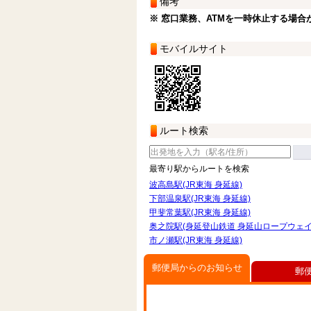
備考
※ 窓口業務、ATMを一時休止する場合
モバイルサイト
ルート検索
最寄り駅からルートを検索
波高島駅(JR東海 身延線)
下部温泉駅(JR東海 身延線)
甲斐常葉駅(JR東海 身延線)
奥之院駅(身延登山鉄道 身延山ロープウェイ
市ノ瀬駅(JR東海 身延線)
郵便局からのお知らせ
郵