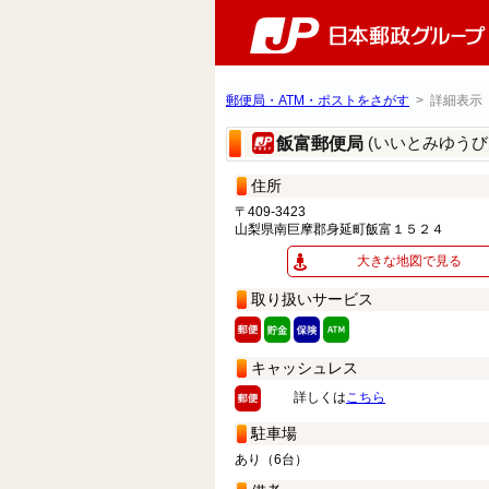
郵便局・ATM・ポストをさがす
> 詳細表示
(いいとみゆうび
飯富郵便局
住所
〒409-3423
山梨県南巨摩郡身延町飯富１５２４
大きな地図で見る
取り扱いサービス
キャッシュレス
詳しくは
こちら
駐車場
あり（6台）