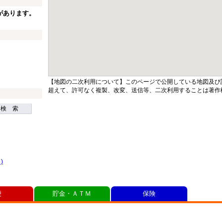
があります。
【地図の二次利用について】このページで公開している地図及び
超えて、許可なく複製、改変、送信等、二次利用することは著作
検 索
)
便
貯金・ＡＴＭ
保険