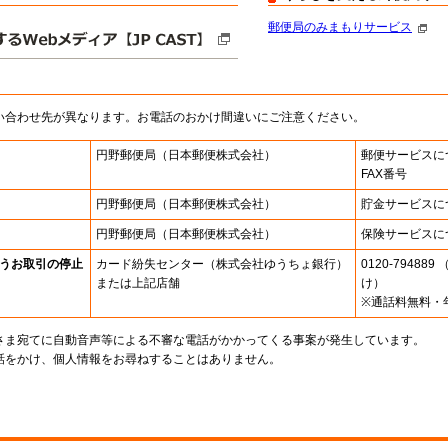
郵便局のみまもりサービス
い合わせ先が異なります。お電話のおかけ間違いにご注意ください。
円野郵便局
（日本郵便株式会社）
郵便サービスに
FAX番号
円野郵便局
（日本郵便株式会社）
貯金サービスに
円野郵便局
（日本郵便株式会社）
保険サービスに
うお取引の停止
カード紛失センター
（株式会社ゆうちょ銀行）
0120-7948
または上記店舗
け）
※通話料無料・
さま宛てに自動音声等による不審な電話がかかってくる事案が発生しています。
話をかけ、個人情報をお尋ねすることはありません。
。