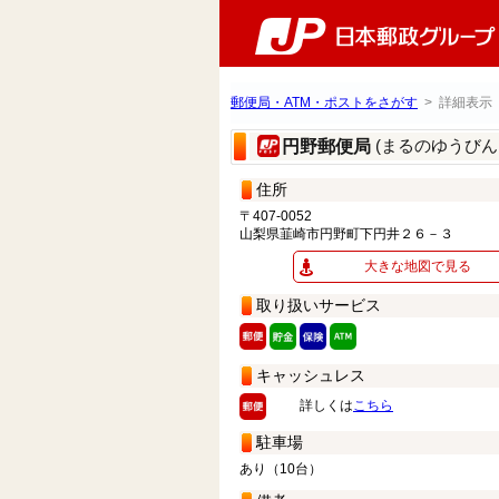
郵便局・ATM・ポストをさがす
> 詳細表示
(まるのゆうびん
円野郵便局
住所
〒407-0052
山梨県韮崎市円野町下円井２６－３
大きな地図で見る
取り扱いサービス
キャッシュレス
詳しくは
こちら
駐車場
あり（10台）