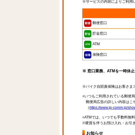
※サービスの内容によりご利用
郵便窓口
貯金窓口
ATM
保険窓口
※ 窓口業務、ATMを一時休
※バイク自賠責保険はお客さま
○いつもご利用されている郵便
郵便局広告の詳しい内容はこち
（
https://www.jp-comm.jp/s
○ATMでは、いつでも手数料無
※硬貨を伴うお預け入れ・お引き
お知らせ