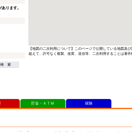
があります。
【地図の二次利用について】このページで公開している地図及び
超えて、許可なく複製、改変、送信等、二次利用することは著作
検 索
便
貯金・ＡＴＭ
保険