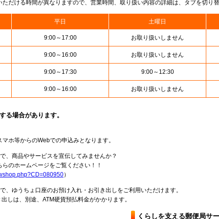
いただける時間が異なりますので、営業時間、取り扱い内容の詳細は、タブを切り
平日
土曜日
9:00～17:00
お取り扱いしません
9:00～16:00
お取り扱いしません
9:00～17:30
9:00～12:30
9:00～16:00
お取り扱いしません
止する場合があります。
スマホ等からのWebでの申込みとなります。
局で、商品やサービスを宣伝してみませんか？
らのホームページをご覧ください！！
howshop.php?CD=080950
）
料で、ゆうちょ口座のお預け入れ・お引き出しをご利用いただけます。
出しは、別途、ATM硬貨預払料金がかかります。
くらしを支える郵便局サ