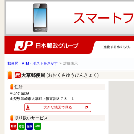
郵便局・ATM・ポストをさがす
> 詳細表示
(おおくさゆうびんきょく)
大草郵便局
住所
〒407-0036
山梨県韮崎市大草町上條東割８７８－１
大きな地図で見る
取り扱いサービス