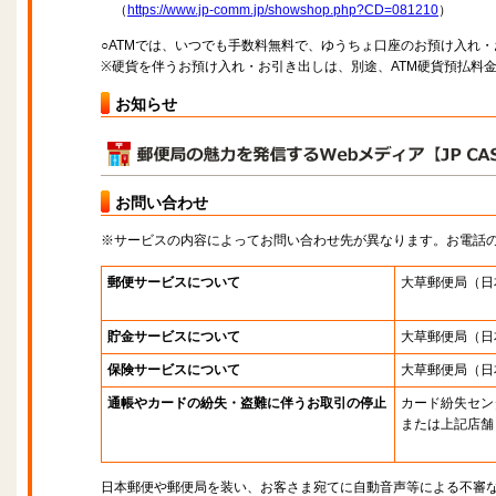
（
https://www.jp-comm.jp/showshop.php?CD=081210
）
○ATMでは、いつでも手数料無料で、ゆうちょ口座のお預け入れ
※硬貨を伴うお預け入れ・お引き出しは、別途、ATM硬貨預払料
お知らせ
お問い合わせ
※サービスの内容によってお問い合わせ先が異なります。お電話
郵便サービスについて
大草郵便局
（日
貯金サービスについて
大草郵便局
（日
保険サービスについて
大草郵便局
（日
通帳やカードの紛失・盗難に伴うお取引の停止
カード紛失セン
または上記店舗
日本郵便や郵便局を装い、お客さま宛てに自動音声等による不審