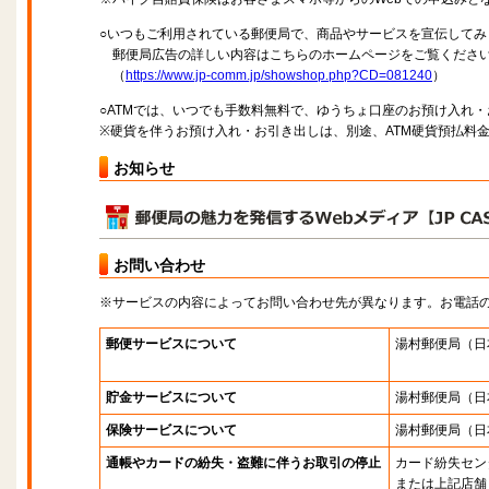
○いつもご利用されている郵便局で、商品やサービスを宣伝してみ
郵便局広告の詳しい内容はこちらのホームページをご覧くださ
（
https://www.jp-comm.jp/showshop.php?CD=081240
）
○ATMでは、いつでも手数料無料で、ゆうちょ口座のお預け入れ
※硬貨を伴うお預け入れ・お引き出しは、別途、ATM硬貨預払料
お知らせ
お問い合わせ
※サービスの内容によってお問い合わせ先が異なります。お電話
郵便サービスについて
湯村郵便局
（日
貯金サービスについて
湯村郵便局
（日
保険サービスについて
湯村郵便局
（日
通帳やカードの紛失・盗難に伴うお取引の停止
カード紛失セン
または上記店舗