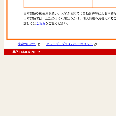
日本郵便や郵便局を装い、お客さま宛てに自動音声等による不審
日本郵便では、上記のような電話をかけ、個人情報をお尋ねする
詳しくは
こちら
をご覧ください。
|
検索のしかた
グループ・プライバシーポリシー