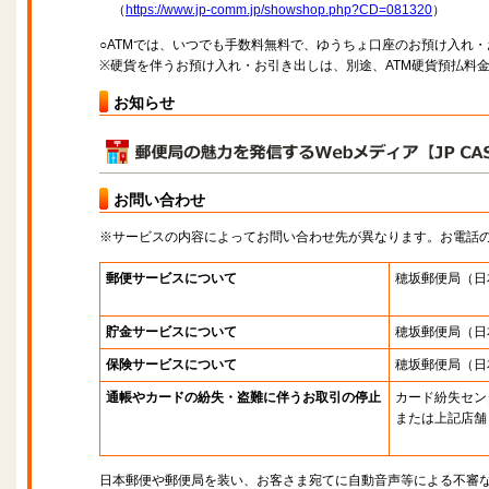
（
https://www.jp-comm.jp/showshop.php?CD=081320
）
○ATMでは、いつでも手数料無料で、ゆうちょ口座のお預け入れ
※硬貨を伴うお預け入れ・お引き出しは、別途、ATM硬貨預払料
お知らせ
お問い合わせ
※サービスの内容によってお問い合わせ先が異なります。お電話
郵便サービスについて
穂坂郵便局
（日
貯金サービスについて
穂坂郵便局
（日
保険サービスについて
穂坂郵便局
（日
通帳やカードの紛失・盗難に伴うお取引の停止
カード紛失セン
または上記店舗
日本郵便や郵便局を装い、お客さま宛てに自動音声等による不審