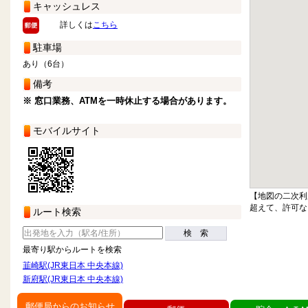
キャッシュレス
詳しくは
こちら
駐車場
あり（6台）
備考
※ 窓口業務、ATMを一時休止する場合があります。
モバイルサイト
【地図の二次利
超えて、許可な
ルート検索
検 索
最寄り駅からルートを検索
韮崎駅(JR東日本 中央本線)
新府駅(JR東日本 中央本線)
郵便局からのお知らせ