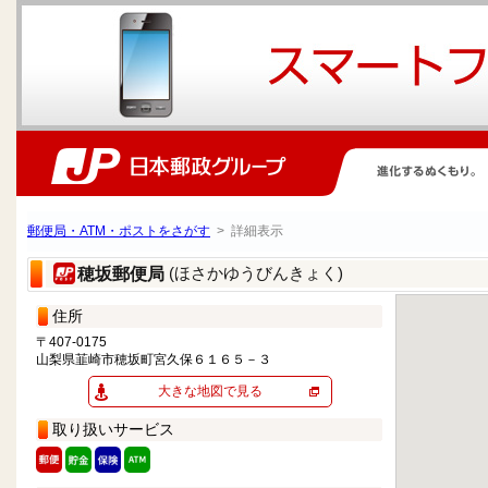
郵便局・ATM・ポストをさがす
> 詳細表示
(ほさかゆうびんきょく)
穂坂郵便局
住所
〒407-0175
山梨県韮崎市穂坂町宮久保６１６５－３
大きな地図で見る
取り扱いサービス