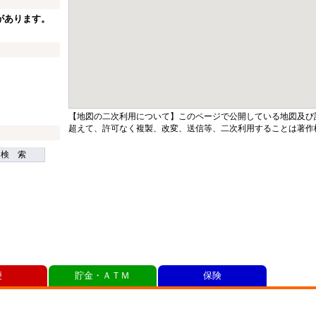
があります。
【地図の二次利用について】このページで公開している地図及び
超えて、許可なく複製、改変、送信等、二次利用することは著作
検 索
便
貯金・ＡＴＭ
保険