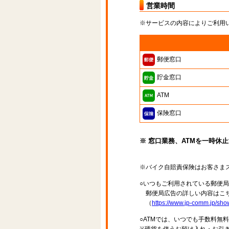
営業時間
※サービスの内容によりご利用
郵便窓口
貯金窓口
ATM
保険窓口
※ 窓口業務、ATMを一時休
※バイク自賠責保険はお客さま
○いつもご利用されている郵便
郵便局広告の詳しい内容はこち
（
https://www.jp-comm.jp/s
○ATMでは、いつでも手数料無