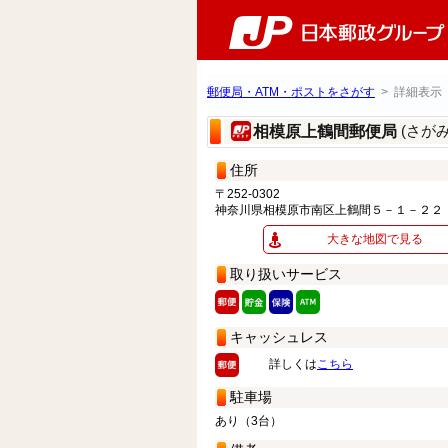
郵便局・ATM・ポストをさがす
> 詳細表示
(さが
相模原上鶴間郵便局
住所
〒252-0302
神奈川県相模原市南区上鶴間５－１－２２
大きな地図で見る
取り扱いサービス
キャッシュレス
詳しくは
こちら
駐車場
あり（3台）