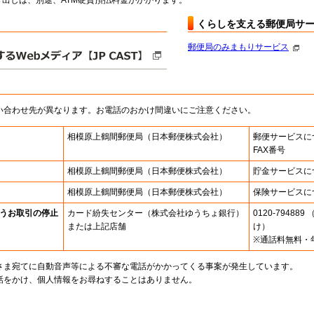
出しは、別途、ATM硬貨預払料金がかかります。
くらしを支える郵便局サ
郵便局のみまもりサービス
い合わせ先が異なります。お電話のおかけ間違いにご注意ください。
相模原上鶴間郵便局
（日本郵便株式会社）
郵便サービスに
FAX番号
相模原上鶴間郵便局
（日本郵便株式会社）
貯金サービスに
相模原上鶴間郵便局
（日本郵便株式会社）
保険サービスに
うお取引の停止
カード紛失センター
（株式会社ゆうちょ銀行）
0120-7948
または上記店舗
け）
※通話料無料・
さま宛てに自動音声等による不審な電話がかかってくる事案が発生しています。
話をかけ、個人情報をお尋ねすることはありません。
。