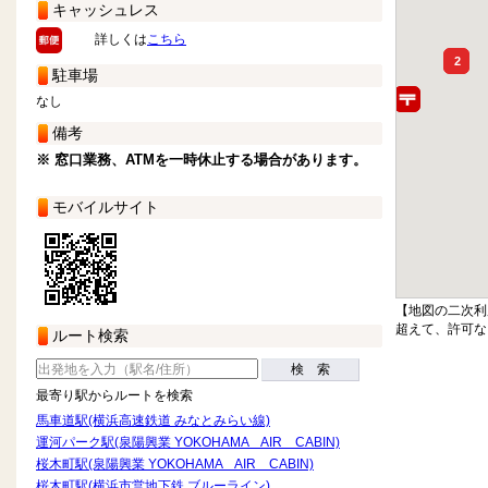
キャッシュレス
詳しくは
こちら
2
駐車場
なし
備考
※ 窓口業務、ATMを一時休止する場合があります。
モバイルサイト
【地図の二次利
超えて、許可な
ルート検索
検 索
最寄り駅からルートを検索
馬車道駅(横浜高速鉄道 みなとみらい線)
運河パーク駅(泉陽興業 YOKOHAMA AIR CABIN)
桜木町駅(泉陽興業 YOKOHAMA AIR CABIN)
桜木町駅(横浜市営地下鉄 ブルーライン)