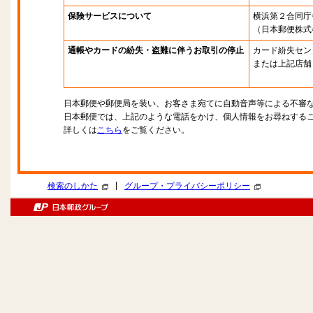
保険サービスについて
横浜第２合同庁
（日本郵便株式
通帳やカードの紛失・盗難に伴うお取引の停止
カード紛失セン
または上記店舗
日本郵便や郵便局を装い、お客さま宛てに自動音声等による不審
日本郵便では、上記のような電話をかけ、個人情報をお尋ねする
詳しくは
こちら
をご覧ください。
|
検索のしかた
グループ・プライバシーポリシー