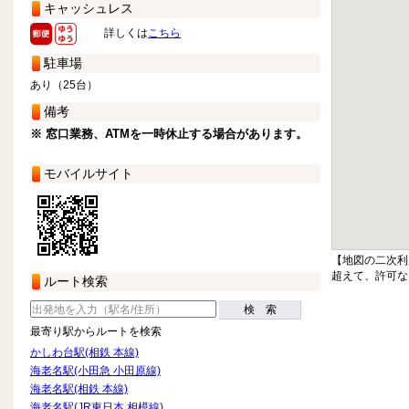
キャッシュレス
詳しくは
こちら
駐車場
あり（25台）
備考
※ 窓口業務、ATMを一時休止する場合があります。
モバイルサイト
【地図の二次利
超えて、許可な
ルート検索
検 索
最寄り駅からルートを検索
かしわ台駅(相鉄 本線)
海老名駅(小田急 小田原線)
海老名駅(相鉄 本線)
海老名駅(JR東日本 相模線)