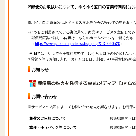
※郵便のお取扱いについて、ゆうゆう窓口の営業時間内にお
※バイク自賠責保険はお客さまスマホ等からのWebでの申込みと
○いつもご利用されている郵便局で、商品やサービスを宣伝してみ
郵便局広告の詳しい内容はこちらのホームページをご覧くださ
（
https://www.jp-comm.jp/showshop.php?CD=090520
）
○ATMでは、いつでも手数料無料で、ゆうちょ口座のお預け入れ
※硬貨を伴うお預け入れ・お引き出しは、別途、ATM硬貨預払料
お知らせ
お問い合わせ
※サービスの内容によってお問い合わせ先が異なります。お電話
集荷のご依頼について
綾瀬郵便局
（日
郵便・ゆうパック等について
綾瀬郵便局
（日