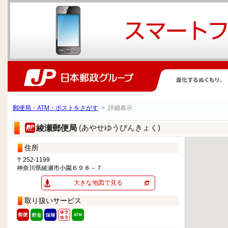
郵便局・ATM・ポストをさがす
> 詳細表示
(あやせゆうびんきょく)
綾瀬郵便局
住所
〒252-1199
神奈川県綾瀬市小園６９８－７
大きな地図で見る
取り扱いサービス