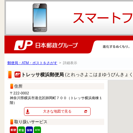
郵便局・ATM・ポストをさがす
> 詳細表示
(とれっさよこはまゆうびんきょく
トレッサ横浜郵便局
住所
〒222-0002
神奈川県横浜市港北区師岡町７００（トレッサ横浜南棟１
階）
大きな地図で見る
取り扱いサービス