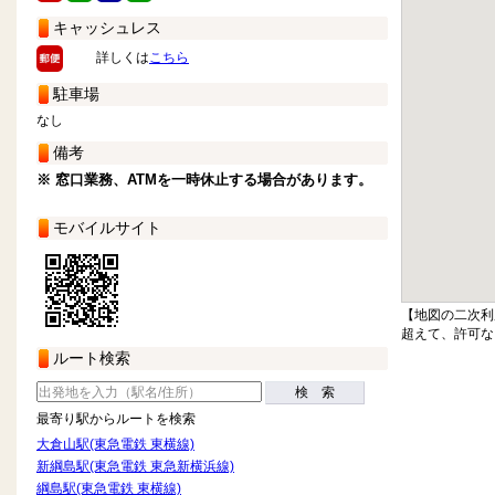
キャッシュレス
詳しくは
こちら
駐車場
なし
備考
※ 窓口業務、ATMを一時休止する場合があります。
モバイルサイト
【地図の二次利
超えて、許可な
ルート検索
検 索
最寄り駅からルートを検索
大倉山駅(東急電鉄 東横線)
新綱島駅(東急電鉄 東急新横浜線)
綱島駅(東急電鉄 東横線)