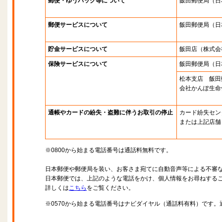
郵便・ゆうパック等について
飯田郵便局
（日
郵便サービスについて
飯田郵便局
（日
貯金サービスについて
飯田店
（株式会
保険サービスについて
飯田郵便局
（日
松本支店 飯田
会社かんぽ生命
通帳やカードの紛失・盗難に伴うお取引の停止
カード紛失セン
または上記店舗
※0800から始まる電話番号は通話料無料です。
日本郵便や郵便局を装い、お客さま宛てに自動音声等による不審
日本郵便では、上記のような電話をかけ、個人情報をお尋ねする
詳しくは
こちら
をご覧ください。
※0570から始まる電話番号はナビダイヤル（通話料有料）です