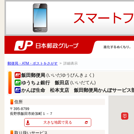
郵便局・ATM・ポストをさがす
> 詳細表示
(いいだゆうびんきょく)
飯田郵便局
(いいだてん)
ゆうちょ銀行 飯田店
かんぽ生命 松本支店 飯田郵便局かんぽサービス
住所
〒395-8799
長野県飯田市鈴加町１－７
大きな地図で見る
取り扱いサービス