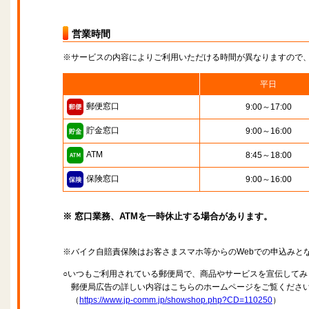
営業時間
※サービスの内容によりご利用いただける時間が異なりますので
平日
郵便窓口
9:00～17:00
貯金窓口
9:00～16:00
ATM
8:45～18:00
保険窓口
9:00～16:00
※ 窓口業務、ATMを一時休止する場合があります。
※バイク自賠責保険はお客さまスマホ等からのWebでの申込みと
○いつもご利用されている郵便局で、商品やサービスを宣伝してみ
郵便局広告の詳しい内容はこちらのホームページをご覧くださ
（
https://www.jp-comm.jp/showshop.php?CD=110250
）