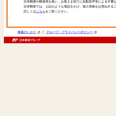
日本郵便や郵便局を装い、お客さま宛てに自動音声等による不審
日本郵便では、上記のような電話をかけ、個人情報をお尋ねする
詳しくは
こちら
をご覧ください。
|
検索のしかた
グループ・プライバシーポリシー