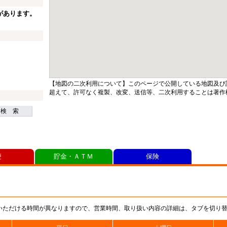
があります。
【地図の二次利用について】このページで公開している地図及び
超えて、許可なく複製、改変、送信等、二次利用することは著作
検 索
便
貯金・ＡＴＭ
保険
いただける時間が異なりますので、営業時間、取り扱い内容の詳細は、タブを切り