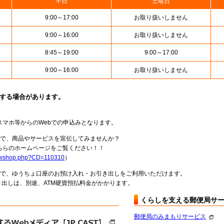
平日
土曜日
9:00～17:00
お取り扱いしません
9:00～16:00
お取り扱いしません
8:45～19:00
9:00～17:00
9:00～16:00
お取り扱いしません
止する場合があります。
スマホ等からのWebでの申込みとなります。
局で、商品やサービスを宣伝してみませんか？
らのホームページをご覧ください！！
howshop.php?CD=110310
）
料で、ゆうちょ口座のお預け入れ・お引き出しをご利用いただけます。
出しは、別途、ATM硬貨預払料金がかかります。
くらしを支える郵便局サ
郵便局のみまもりサービス