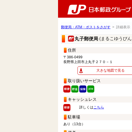
郵便局・ATM・ポストをさがす
> 詳細表示
(まるこゆうびん
丸子郵便局
住所
〒386-0499
長野県上田市上丸子２７０－１
大きな地図で見る
取り扱いサービス
キャッシュレス
詳しくは
こちら
駐車場
あり（13台）