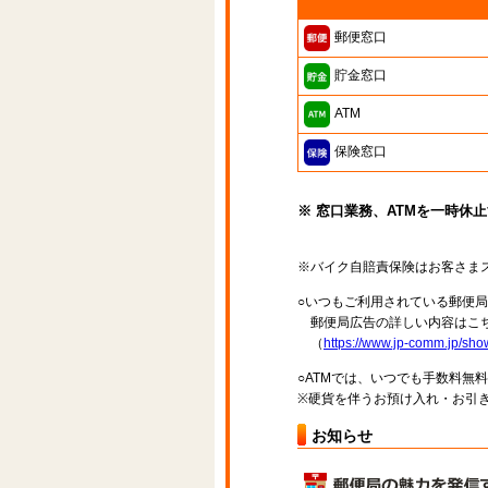
郵便窓口
貯金窓口
ATM
保険窓口
※ 窓口業務、ATMを一時休
※バイク自賠責保険はお客さま
○いつもご利用されている郵便
郵便局広告の詳しい内容はこち
（
https://www.jp-comm.jp/s
○ATMでは、いつでも手数料無
※硬貨を伴うお預け入れ・お引き
お知らせ