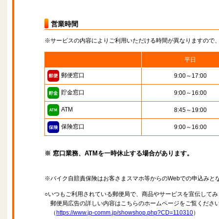
営業時間
※サービスの内容によりご利用いただける時間が異なりますので
平日
郵便窓口
9:00～17:00
貯金窓口
9:00～16:00
ATM
8:45～19:00
保険窓口
9:00～16:00
※ 窓口業務、ATMを一時休止する場合があります。
※バイク自賠責保険はお客さまスマホ等からのWebでの申込みと
○いつもご利用されている郵便局で、商品やサービスを宣伝してみ
郵便局広告の詳しい内容はこちらのホームページをご覧くださ
（
https://www.jp-comm.jp/showshop.php?CD=110310
）